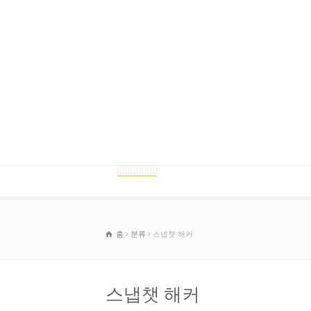
홈
분류
스냅챗 해커
스냅챗 해커