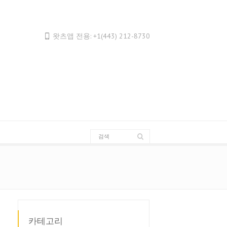
Français
Français du Canada
왓츠앱 전용: +1(443) 212-8730
Français de Belgique
עִבְרִית
Hrvatski
Magyar
Italiano
日本語
Bahasa Melayu
Nederlands
Nederlands (België)
Polski
Português
카테고리
Română