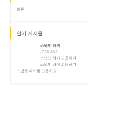
Русский
분류
Svenska
ไทย
인기 게시물
简体中文
香港中文
스냅챗 해커
17 7월 2022
繁體中文
스냅챗 해커 고용하기
스냅챗 해커 고용하기
스냅챗 해커를 고용하고 ...