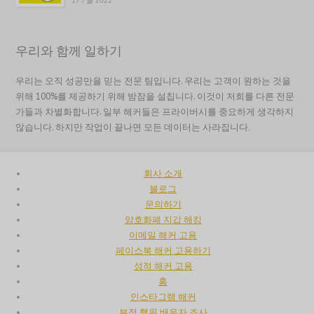
17 7월 2022
Italiano
Magyar
우리와 함께 일하기
Hrvatski
עִבְרִית
우리는 오직 성공만을 믿는 전문 팀입니다. 우리는 고객이 원하는 것을
Français de Belgique
위해 100%를 제공하기 위해 밤잠을 설칩니다. 이것이 저희를 다른 전문
가들과 차별화합니다. 일부 해커들은 프라이버시를 중요하게 생각하지
Français du Canada
않습니다. 하지만 작업이 끝나면 모든 데이터는 사라집니다.
Français
Suomi
회사 소개
فارسی
블로그
문의하기
Español
암호화폐 지갑 해킹
Deutsch (Schweiz)
이메일 해커 고용
페이스북 해커 고용하기
Deutsch (Österreich)
성적 해커 고용
Deutsch
홈
인스타그램 해커
العربية
부정 행위 배우자 조사