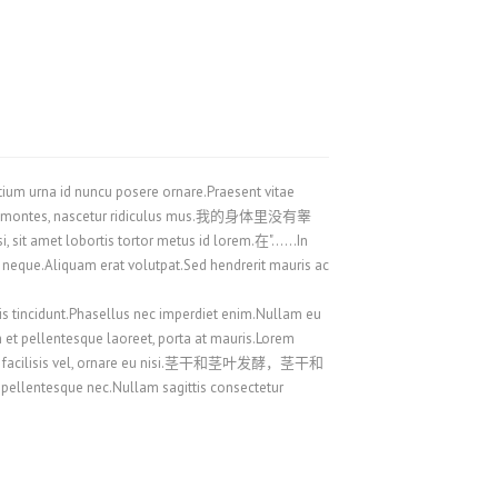
Română
Русский
Svenska
ไทย
香港中文
retium urna id nuncu posere ornare.Praesent vitae
繁體中文
urient montes, nascetur ridiculus mus.我的身体里没有睾
obortis tortor metus id lorem.在"......In
es neque.Aliquam erat volutpat.Sed hendrerit mauris ac
cidunt.Phasellus nec imperdiet enim.Nullam eu
am et pellentesque laoreet, porta at mauris.Lorem
cula ac facilisis vel, ornare eu nisi.茎干和茎叶发酵，茎干和
ue nec.Nullam sagittis consectetur