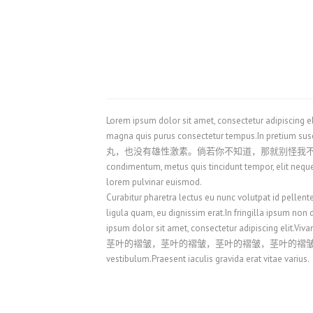
Lorem ipsum dolor sit amet, consectetur adipiscing eli
magna quis purus consectetur tempus.In pretium s
丸，也没有雄性激素。倘若你不知道，那就别怪我不客气了。Duis dapibus, l
condimentum, metus quis tincidunt tempor, elit neque 
lorem pulvinar euismod.
Curabitur pharetra lectus eu nunc volutpat id
ligula quam, eu dignissim erat.In fringilla ipsum non 
ipsum dolor sit amet, consectetur adipiscing elit
茎叶的褶皱，茎叶的褶皱，茎叶的褶皱，茎叶的褶皱，茎叶的褶皱，茎叶的褶皱。Se
vestibulum.Praesent iaculis gravida erat vitae varius.