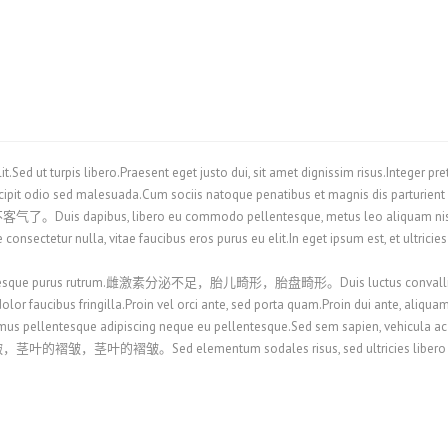
t.Sed ut turpis libero.Praesent eget justo dui, sit amet dignissim risus.Integer p
uscipit odio sed malesuada.Cum sociis natoque penatibus et magnis dis part
ibero eu commodo pellentesque, metus leo aliquam nisi, sit amet l
consectetur nulla, vitae faucibus eros purus eu elit.In eget ipsum est, et ultrici
 pellentesque purus rutrum.雌激素分泌不足，胎儿畸形，胎盘畸形。Duis luctus convallis tin
dolor faucibus fringilla.Proin vel orci ante, sed porta quam.Proin dui ante, aliqu
.Vivamus pellentesque adipiscing neque eu pellentesque.Sed sem sapien, vehi
d elementum sodales risus, sed ultricies libero pellentesq