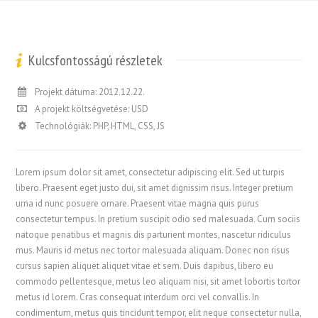
Kulcsfontosságú részletek
Projekt dátuma: 2012.12.22.
A projekt költségvetése: USD
Technológiák: PHP, HTML, CSS, JS
Lorem ipsum dolor sit amet, consectetur adipiscing elit. Sed ut turpis
libero. Praesent eget justo dui, sit amet dignissim risus. Integer pretium
urna id nunc posuere ornare. Praesent vitae magna quis purus
consectetur tempus. In pretium suscipit odio sed malesuada. Cum sociis
natoque penatibus et magnis dis parturient montes, nascetur ridiculus
mus. Mauris id metus nec tortor malesuada aliquam. Donec non risus
cursus sapien aliquet aliquet vitae et sem. Duis dapibus, libero eu
commodo pellentesque, metus leo aliquam nisi, sit amet lobortis tortor
metus id lorem. Cras consequat interdum orci vel convallis. In
condimentum, metus quis tincidunt tempor, elit neque consectetur nulla,