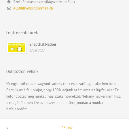
Português
Szolgáltatásainkat világszerte kínáljuk
ALL8hfh@protonmail.ch
Polski
Nederlands (België)
Nederlands
Legfrissebb hírek
Bahasa Melayu
Snapchat Hacker
한국어
17 júl 2022
日本語
Italiano
Dolgozzon velünk
Hrvatski
Mi egy profi csapat vagyunk, amely csak és kizárólag a sikerben hisz.
עִבְרִית
Égetjük az éjféli olajat, hogy 100% adjunk azért, amit az ügyfél akar. Ez
Français de Belgique
különböztet meg minket más szakemberektől. Néhány hacker nem hisz
a magánéletben. De az összes adat eltűnik, miután a munka
Français du Canada
befejeződött.
Français
Suomi
Rólunk