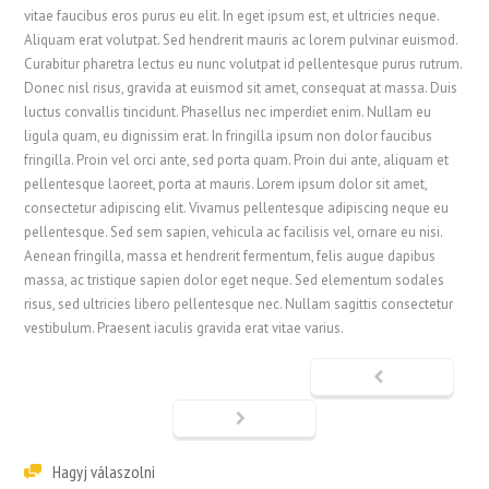
vitae faucibus eros purus eu elit. In eget ipsum est, et ultricies neque.
Aliquam erat volutpat. Sed hendrerit mauris ac lorem pulvinar euismod.
Curabitur pharetra lectus eu nunc volutpat id pellentesque purus rutrum.
Donec nisl risus, gravida at euismod sit amet, consequat at massa. Duis
luctus convallis tincidunt. Phasellus nec imperdiet enim. Nullam eu
ligula quam, eu dignissim erat. In fringilla ipsum non dolor faucibus
fringilla. Proin vel orci ante, sed porta quam. Proin dui ante, aliquam et
pellentesque laoreet, porta at mauris. Lorem ipsum dolor sit amet,
consectetur adipiscing elit. Vivamus pellentesque adipiscing neque eu
pellentesque. Sed sem sapien, vehicula ac facilisis vel, ornare eu nisi.
Aenean fringilla, massa et hendrerit fermentum, felis augue dapibus
massa, ac tristique sapien dolor eget neque. Sed elementum sodales
risus, sed ultricies libero pellentesque nec. Nullam sagittis consectetur
vestibulum. Praesent iaculis gravida erat vitae varius.
Hagyj válaszolni