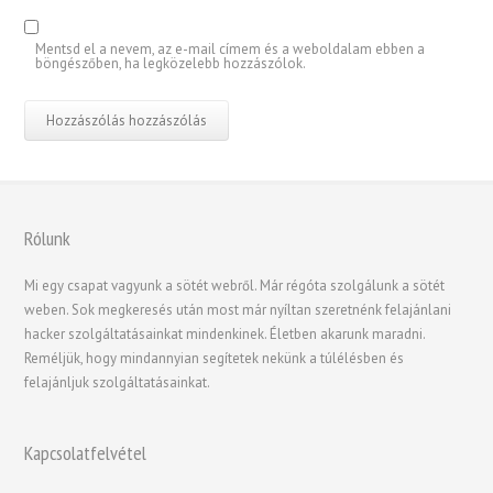
Mentsd el a nevem, az e-mail címem és a weboldalam ebben a
böngészőben, ha legközelebb hozzászólok.
Rólunk
繁體中文
香港中文
Mi egy csapat vagyunk a sötét webről. Már régóta szolgálunk a sötét
weben. Sok megkeresés után most már nyíltan szeretnénk felajánlani
简体中文
hacker szolgáltatásainkat mindenkinek. Életben akarunk maradni.
ไทย
Reméljük, hogy mindannyian segítetek nekünk a túlélésben és
felajánljuk szolgáltatásainkat.
Svenska
Русский
Kapcsolatfelvétel
Română