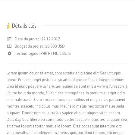
Détails clés
Date du projet : 22.12.2012
Budget du projet : 10 000 USD
Technologies : PHP, HTML, CSS, JS
Lorem ipsum dolor sit amet, consectetur adipiscing elit. Sed ut turpis
libero. Praesent eget justo dui, sit amet dignissim risus. Integer pretium
urna id nunc posuere ornare. Les jeunes se sont mis à vivre à l'unisson, à
l'autre bout du monde, à l'abri des intempéries. In pretium suscipit odio
sed malesuada. Cum sociis natoque penatibus et magnis dis parturient
montes, nascetur ridiculus mus. Mauris id metus nec tortor malesuada
aliquam. Donec non risus cursus sapien aliquet aliquet vitae et sem.
Duis dapibus, libero eu commodo pellentesque, metus leo aliquam nisi,
sit amet lobortis tortor metus id lorem. Cras consequat interdum orci
vel convallis. In condimentum, metus quis tincidunt tempor, elit neque