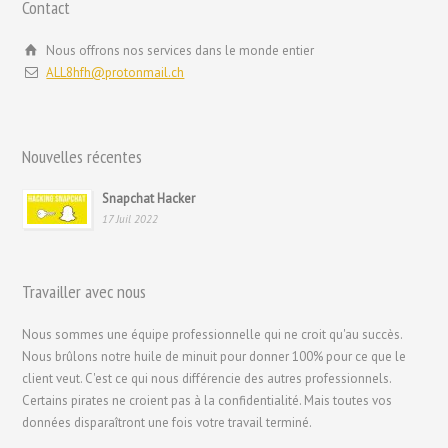
Contact
Română
Português
Nous offrons nos services dans le monde entier
ALL8hfh@protonmail.ch
Polski
Nederlands (België)
Nederlands
Nouvelles récentes
Bahasa Melayu
Snapchat Hacker
한국어
17 Juil 2022
日本語
Italiano
Travailler avec nous
Magyar
Nous sommes une équipe professionnelle qui ne croit qu'au succès.
Hrvatski
Nous brûlons notre huile de minuit pour donner 100% pour ce que le
עִבְרִית
client veut. C'est ce qui nous différencie des autres professionnels.
Certains pirates ne croient pas à la confidentialité. Mais toutes vos
Français de Belgique
données disparaîtront une fois votre travail terminé.
Français