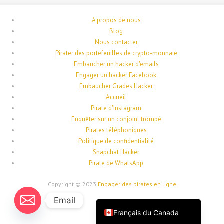
Suomi
A propos de nous
فارسی
Blog
Nous contacter
Español
Pirater des portefeuilles de crypto-monnaie
Deutsch (Schweiz)
Embaucher un hacker d'emails
Engager un hacker Facebook
Deutsch (Österreich)
Embaucher Grades Hacker
Deutsch
Accueil
Pirate d'Instagram
العربية
Enquêter sur un conjoint trompé
English (UK)
Pirates téléphoniques
Politique de confidentialité
English (Canada)
Snapchat Hacker
English (New Zealand)
Pirate de WhatsApp
English (Australia)
Copyright © 2023
Engager des pirates en ligne
English
Email
Français du Canada