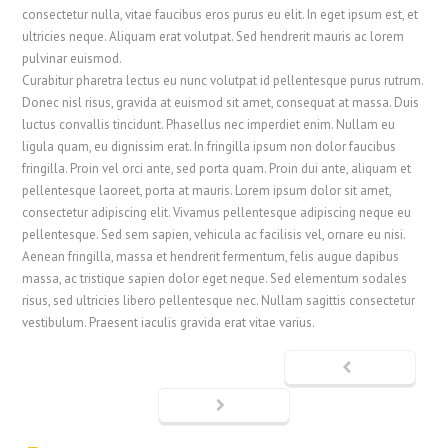
consectetur nulla, vitae faucibus eros purus eu elit. In eget ipsum est, et
ultricies neque. Aliquam erat volutpat. Sed hendrerit mauris ac lorem
pulvinar euismod.
Curabitur pharetra lectus eu nunc volutpat id pellentesque purus rutrum.
Donec nisl risus, gravida at euismod sit amet, consequat at massa. Duis
luctus convallis tincidunt. Phasellus nec imperdiet enim. Nullam eu
ligula quam, eu dignissim erat. In fringilla ipsum non dolor faucibus
fringilla. Proin vel orci ante, sed porta quam. Proin dui ante, aliquam et
pellentesque laoreet, porta at mauris. Lorem ipsum dolor sit amet,
consectetur adipiscing elit. Vivamus pellentesque adipiscing neque eu
pellentesque. Sed sem sapien, vehicula ac facilisis vel, ornare eu nisi.
Aenean fringilla, massa et hendrerit fermentum, felis augue dapibus
massa, ac tristique sapien dolor eget neque. Sed elementum sodales
risus, sed ultricies libero pellentesque nec. Nullam sagittis consectetur
vestibulum. Praesent iaculis gravida erat vitae varius.