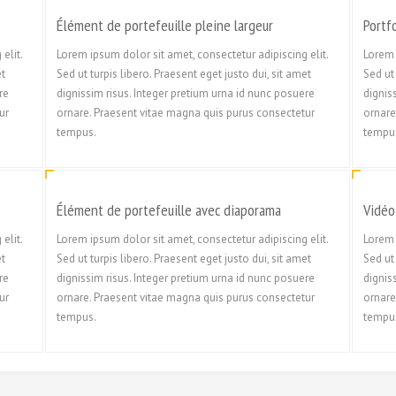
Élément de portefeuille pleine largeur
Portf
elit.
Lorem ipsum dolor sit amet, consectetur adipiscing elit.
Lorem 
et
Sed ut turpis libero. Praesent eget justo dui, sit amet
Sed ut 
re
dignissim risus. Integer pretium urna id nunc posuere
dignis
ur
ornare. Praesent vitae magna quis purus consectetur
ornare
tempus.
tempu
Élément de portefeuille avec diaporama
Vidéo
elit.
Lorem ipsum dolor sit amet, consectetur adipiscing elit.
Lorem 
et
Sed ut turpis libero. Praesent eget justo dui, sit amet
Sed ut 
re
dignissim risus. Integer pretium urna id nunc posuere
dignis
ur
ornare. Praesent vitae magna quis purus consectetur
ornare
tempus.
tempu