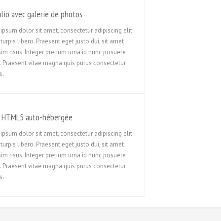
Français
olio avec galerie de photos
Français de Belgique
ipsum dolor sit amet, consectetur adipiscing elit.
עִבְרִית
turpis libero. Praesent eget justo dui, sit amet
sim risus. Integer pretium urna id nunc posuere
Hrvatski
. Praesent vitae magna quis purus consectetur
Magyar
s.
Italiano
日本語
 HTML5 auto-hébergée
한국어
ipsum dolor sit amet, consectetur adipiscing elit.
Bahasa Melayu
turpis libero. Praesent eget justo dui, sit amet
Nederlands
sim risus. Integer pretium urna id nunc posuere
. Praesent vitae magna quis purus consectetur
Nederlands (België)
s.
Polski
Português
Română