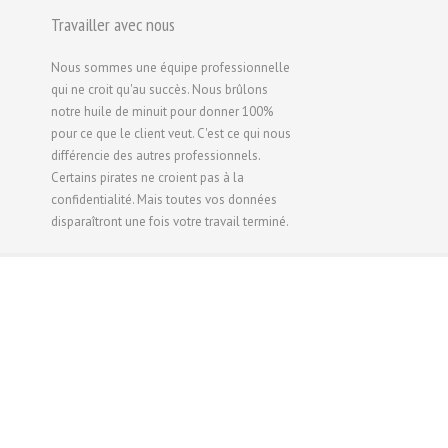
Travailler avec nous
Русский
Svenska
Nous sommes une équipe professionnelle
ไทย
qui ne croit qu'au succès. Nous brûlons
notre huile de minuit pour donner 100%
简体中文
pour ce que le client veut. C'est ce qui nous
香港中文
différencie des autres professionnels.
Certains pirates ne croient pas à la
繁體中文
confidentialité. Mais toutes vos données
disparaîtront une fois votre travail terminé.