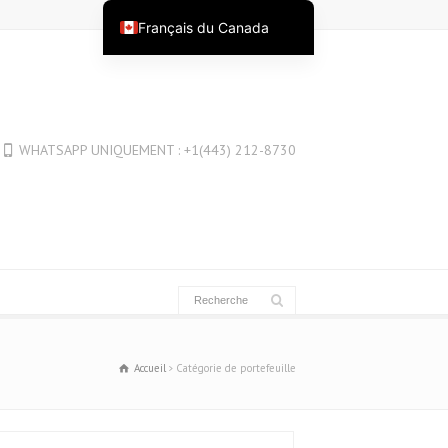
Français du Canada
English
English (Australia)
English (New Zealand)
WHATSAPP UNIQUEMENT : +1(443) 212-8730
English (Canada)
English (UK)
العربية
Deutsch
Deutsch (Österreich)
Deutsch (Schweiz)
Español
Accueil
Catégorie de portefeuille
فارسی
Suomi