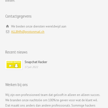
bieden.
Svenska
Русский
Contactgegevens
Română
Português
We bieden onze diensten wereldwijd aan
ALL8hfh@protonmail.ch
Polski
Nederlands (België)
Bahasa Melayu
Recent nieuws
한국어
Snapchat Hacker
日本語
17 juli 2022
Italiano
Magyar
Werken bij ons
Hrvatski
Wij zijn een professioneel team dat gelooft in alleen en alleen succes.
עִבְרִית
We branden onze nachtolie om 100% te geven voor wat de klant wil.
Français de Belgique
Dat maakt ons anders dan andere professionals. Sommige hackers