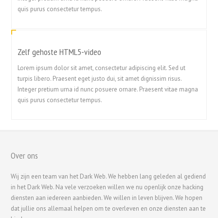
quis purus consectetur tempus.
Zelf gehoste HTML5-video
Lorem ipsum dolor sit amet, consectetur adipiscing elit. Sed ut
turpis libero. Praesent eget justo dui, sit amet dignissim risus.
Integer pretium urna id nunc posuere ornare. Praesent vitae magna
quis purus consectetur tempus.
Over ons
繁體中文
香港中文
Wij zijn een team van het Dark Web. We hebben lang geleden al gediend
in het Dark Web. Na vele verzoeken willen we nu openlijk onze hacking
简体中文
diensten aan iedereen aanbieden. We willen in leven blijven. We hopen
ไทย
dat jullie ons allemaal helpen om te overleven en onze diensten aan te