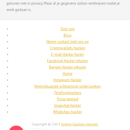
geloven niet in privacy. Maar al je gegevens zullen verdwijnen nadat je
Français du Canada
werk gedaan is.
Français
Suomi
Over ons
فارسی
Blog
Neem contact met ons op
Español
Cryptowallets hacken
Deutsch (Schweiz)
E-mail Hacker huren
Facebook Hacker inhuren
Deutsch (Österreich)
Rangen Hacker inhuren
Deutsch
Home
Instagram Hacker
العربية
Vreemdgaande echtgenoot onderzoeken
English (UK)
Telefoonhackers
Privacybeleid
English (Canada)
Snapchat Hacker
English (New Zealand)
WhatsApp-hacker
English (Australia)
Copyright © 2023
Online hackers inhuren