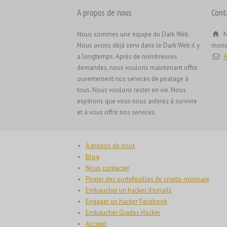
A propos de nous
Cont
Nous sommes une équipe du Dark Web.
N
Nous avons déjà servi dans le Dark Web il y
mond
a longtemps. Après de nombreuses
A
demandes, nous voulons maintenant offrir
ouvertement nos services de piratage à
tous. Nous voulons rester en vie. Nous
espérons que vous nous aiderez à survivre
et à vous offrir nos services.
A propos de nous
Blog
Nous contacter
Pirater des portefeuilles de crypto-monnaie
Embaucher un hacker d'emails
Engager un hacker Facebook
Embaucher Grades Hacker
Accueil