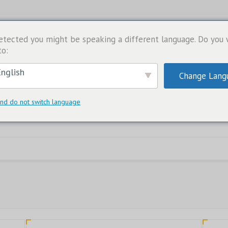
etected you might be speaking a different language. Do you
to:
nglish
Change Lang
nd do not switch language