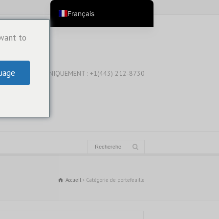
Français
English
 want to
English (Australia)
English (New Zealand)
uage
WHATSAPP UNIQUEMENT : +1(443) 212-8730
English (Canada)
English (UK)
العربية
Deutsch
Deutsch (Österreich)
Deutsch (Schweiz)
Español
Accueil
Catégorie de portefeuille
فارسی
Suomi