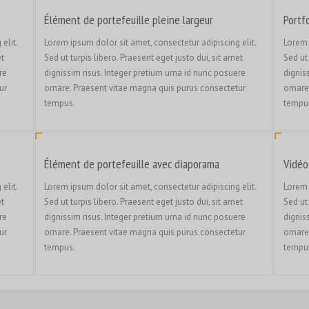
Élément de portefeuille pleine largeur
Portf
elit.
Lorem ipsum dolor sit amet, consectetur adipiscing elit.
Lorem 
et
Sed ut turpis libero. Praesent eget justo dui, sit amet
Sed ut 
re
dignissim risus. Integer pretium urna id nunc posuere
dignis
ur
ornare. Praesent vitae magna quis purus consectetur
ornare
tempus.
tempu
Élément de portefeuille avec diaporama
Vidéo
elit.
Lorem ipsum dolor sit amet, consectetur adipiscing elit.
Lorem 
et
Sed ut turpis libero. Praesent eget justo dui, sit amet
Sed ut 
re
dignissim risus. Integer pretium urna id nunc posuere
dignis
ur
ornare. Praesent vitae magna quis purus consectetur
ornare
tempus.
tempu