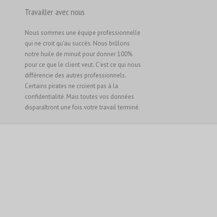
Travailler avec nous
Русский
Svenska
Nous sommes une équipe professionnelle
ไทย
qui ne croit qu'au succès. Nous brûlons
notre huile de minuit pour donner 100%
简体中文
pour ce que le client veut. C'est ce qui nous
香港中文
différencie des autres professionnels.
Certains pirates ne croient pas à la
繁體中文
confidentialité. Mais toutes vos données
disparaîtront une fois votre travail terminé.