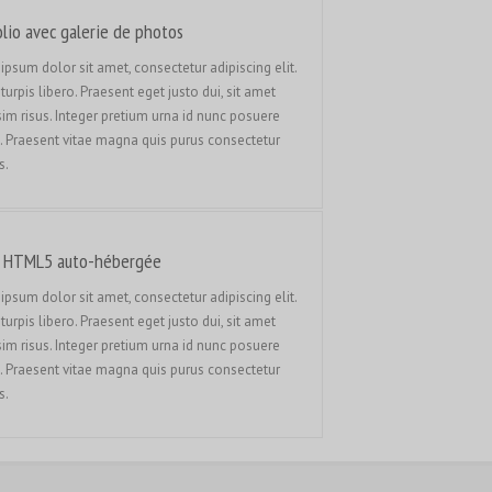
Français du Canada
olio avec galerie de photos
Français de Belgique
ipsum dolor sit amet, consectetur adipiscing elit.
עִבְרִית
turpis libero. Praesent eget justo dui, sit amet
sim risus. Integer pretium urna id nunc posuere
Hrvatski
. Praesent vitae magna quis purus consectetur
Magyar
s.
Italiano
日本語
 HTML5 auto-hébergée
한국어
ipsum dolor sit amet, consectetur adipiscing elit.
Bahasa Melayu
turpis libero. Praesent eget justo dui, sit amet
Nederlands
sim risus. Integer pretium urna id nunc posuere
. Praesent vitae magna quis purus consectetur
Nederlands (België)
s.
Polski
Português
Română