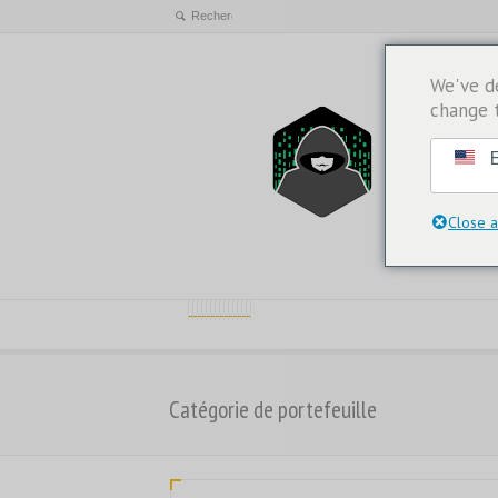
We've d
change 
E
Close a
Catégorie de portefeuille