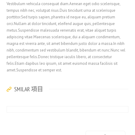
Vestibulum vehicula consequat diam.Aenean eget odio scelerisque,
tempus nibh nec, volutpat risus.Duis tincidunt urna at scelerisque
porttitor.Sed turpis sapien, pharetra id neque eu, aliquam pretium
orci.Nullam at dolor tincidunt, eleifend augue quis, pellentesque
metus.Suspendisse malesuada venenatis erat, vitae aliquet turpis
adipiscing vitae.Maecenas scelerisque, dui a aliquam condimentum,
magna est viverra ante, sit amet bibendum justo dolor a massa.In nibh
nibh, condimentum sed vestibulum blandit, bibendum et nunc.Nunc vel
pellentesque felis.Donec tristique iaculis libero, at consectetur
felis.Etiam dapibus leo ipsum, sit amet euismod massa facilisis sit
amet.Suspendisse et semper est.
SMILAR 項目