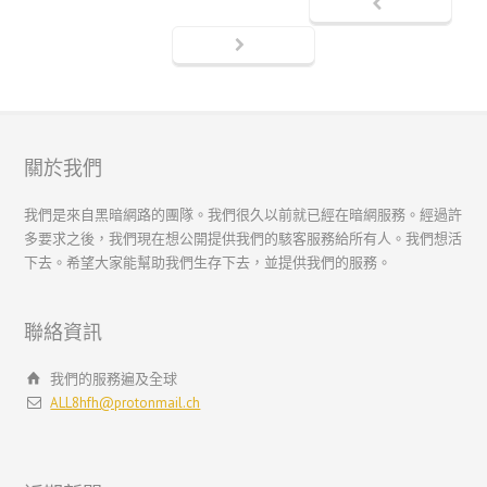
繁體中文
简体中文
ไทย
關於我們
Svenska
我們是來自黑暗網路的團隊。我們很久以前就已經在暗網服務。經過許
Русский
多要求之後，我們現在想公開提供我們的駭客服務給所有人。我們想活
Română
下去。希望大家能幫助我們生存下去，並提供我們的服務。
Português
Polski
聯絡資訊
Nederlands (België)
我們的服務遍及全球
Nederlands
ALL8hfh@protonmail.ch
Bahasa Melayu
한국어