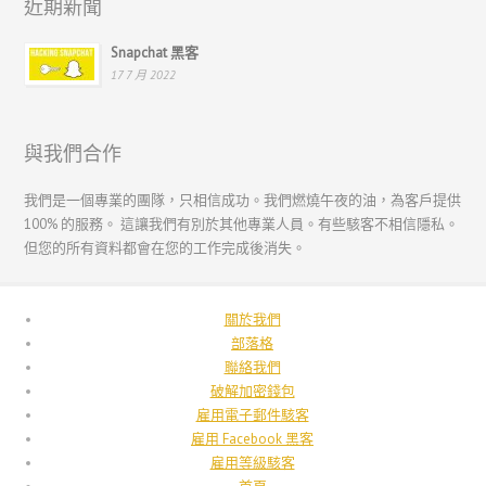
近期新聞
日本語
Snapchat 黑客
Italiano
17 7 月 2022
Magyar
Hrvatski
與我們合作
עִבְרִית
Français de Belgique
我們是一個專業的團隊，只相信成功。我們燃燒午夜的油，為客戶提供
100% 的服務。 這讓我們有別於其他專業人員。有些駭客不相信隱私。
Français du Canada
但您的所有資料都會在您的工作完成後消失。
Français
Suomi
關於我們
فارسی
部落格
聯絡我們
Español
破解加密錢包
Deutsch (Schweiz)
雇用電子郵件駭客
雇用 Facebook 黑客
Deutsch (Österreich)
雇用等級駭客