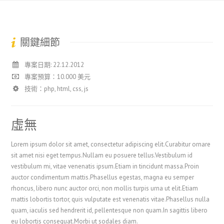
關鍵細節
專案日期: 22.12.2012
專案預算：10.000 美元
技術：php, html, css, js
虛無
Lorem ipsum dolor sit amet, consectetur adipiscing elit.Curabitur ornare
sit amet nisi eget tempus.Nullam eu posuere tellus.Vestibulum id
vestibulum mi, vitae venenatis ipsum.Etiam in tincidunt massa.Proin
auctor condimentum mattis.Phasellus egestas, magna eu semper
rhoncus, libero nunc auctor orci, non mollis turpis urna ut elit.Etiam
mattis lobortis tortor, quis vulputate est venenatis vitae.Phasellus nulla
quam, iaculis sed hendrerit id, pellentesque non quam.In sagittis libero
eu lobortis consequat.Morbi ut sodales diam.