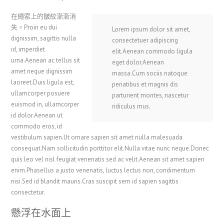
在繩索上的皺紋漸漸消
失。Proin eu dui
Lorem ipsum dolor sit amet,
dignissim, sagittis nulla
consectetuer adipiscing
id, imperdiet
elit.Aenean commodo ligula
urna.Aenean ac tellus sit
eget dolor.Aenean
amet neque dignissim
massa.Cum sociis natoque
laoreet.Duis ligula est,
penatibus et magnis dis
ullamcorper posuere
parturient montes, nascetur
euismod in, ullamcorper
ridiculus mus.
id dolor.Aenean ut
commodo eros, id
vestibulum sapien.Ut ornare sapien sit amet nulla malesuada
consequat.Nam sollicitudin porttitor elit.Nulla vitae nunc neque.Donec
quis leo vel nisl feugiat venenatis sed ac velit.Aenean sit amet sapien
enim.Phasellus a justo venenatis, luctus lectus non, condimentum
nisi.Sed id blandit mauris.Cras suscipit sem id sapien sagittis
consectetur.
懸浮在水面上