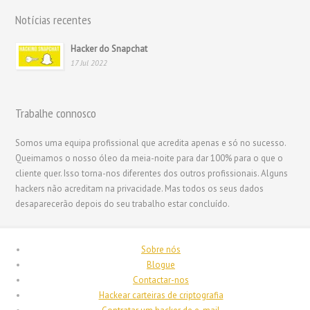
Bahasa Melayu
Notícias recentes
한국어
Hacker do Snapchat
日本語
17 Jul 2022
Italiano
Magyar
Trabalhe connosco
Hrvatski
Somos uma equipa profissional que acredita apenas e só no sucesso.
עִבְרִית
Queimamos o nosso óleo da meia-noite para dar 100% para o que o
Français de Belgique
cliente quer. Isso torna-nos diferentes dos outros profissionais. Alguns
hackers não acreditam na privacidade. Mas todos os seus dados
Français du Canada
desaparecerão depois do seu trabalho estar concluído.
Français
Suomi
Sobre nós
فارسی
Blogue
Contactar-nos
Español
Hackear carteiras de criptografia