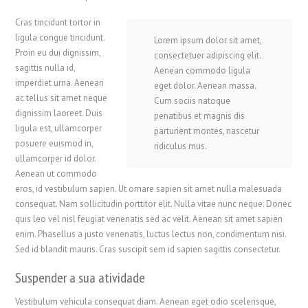
Cras tincidunt tortor in
ligula congue tincidunt.
Lorem ipsum dolor sit amet,
Proin eu dui dignissim,
consectetuer adipiscing elit.
sagittis nulla id,
Aenean commodo ligula
imperdiet urna. Aenean
eget dolor. Aenean massa.
ac tellus sit amet neque
Cum sociis natoque
dignissim laoreet. Duis
penatibus et magnis dis
ligula est, ullamcorper
parturient montes, nascetur
posuere euismod in,
ridiculus mus.
ullamcorper id dolor.
Aenean ut commodo
eros, id vestibulum sapien. Ut ornare sapien sit amet nulla malesuada
consequat. Nam sollicitudin porttitor elit. Nulla vitae nunc neque. Donec
quis leo vel nisl feugiat venenatis sed ac velit. Aenean sit amet sapien
enim. Phasellus a justo venenatis, luctus lectus non, condimentum nisi.
Sed id blandit mauris. Cras suscipit sem id sapien sagittis consectetur.
Suspender a sua atividade
Vestibulum vehicula consequat diam. Aenean eget odio scelerisque,