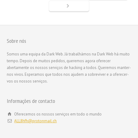
Sobre nós
繁體中文
香港中文
Somos uma equipa da Dark Web. Já trabalhámos na Dark Web há muito
tempo. Depois de muitos pedidos, queremos agora oferecer
简体中文
abertamente os nossos serviços de hacking a todos. Queremos manter-
ไทย
nos vivos. Esperamos que todos nos ajudem a sobreviver e a oferecer-
vos os nossos serviços.
Svenska
Русский
Informações de contacto
Română
Polski
Oferecemos os nossos serviços em todo o mundo
ALL8hfh@protonmail.ch
Nederlands (België)
Nederlands