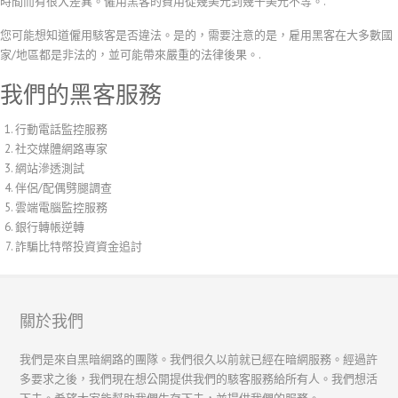
時間而有很大差異。僱用黑客的費用從幾美元到幾千美元不等。.
您可能想知道僱用駭客是否違法。是的，需要注意的是，雇用黑客在大多數國
家/地區都是非法的，並可能帶來嚴重的法律後果。.
我們的黑客服務
行動電話監控服務
社交媒體網路專家
網站滲透測試
伴侶/配偶劈腿調查
雲端電腦監控服務
銀行轉帳逆轉
詐騙比特幣投資資金追討
香港中文
简体中文
ไทย
關於我們
Svenska
我們是來自黑暗網路的團隊。我們很久以前就已經在暗網服務。經過許
Русский
多要求之後，我們現在想公開提供我們的駭客服務給所有人。我們想活
Română