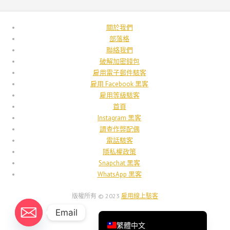
Français
Suomi
關於我們
فارسی
部落格
聯絡我們
Español
破解加密錢包
Deutsch (Schweiz)
雇用電子郵件駭客
雇用 Facebook 黑客
Deutsch (Österreich)
雇用等級駭客
Deutsch
首頁
Instagram 黑客
العربية
調查作弊配偶
English (UK)
電話駭客
隱私權政策
English (Canada)
Snapchat 黑客
English (New Zealand)
WhatsApp 黑客
English (Australia)
版權所有 © 2023
雇用線上駭客
English
Email
繁體中文