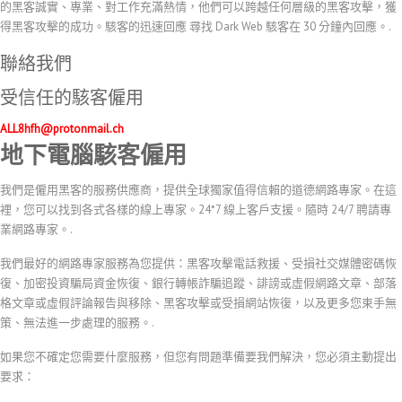
的黑客誠實、專業、對工作充滿熱情，他們可以跨越任何層級的黑客攻擊，獲
得黑客攻擊的成功。駭客的迅速回應 尋找 Dark Web 駭客在 30 分鐘內回應。.
聯絡我們
受信任的駭客僱用
ALL8hfh@protonmail.ch
地下電腦駭客僱用
我們是僱用黑客的服務供應商，提供全球獨家值得信賴的道德網路專家。在這
裡，您可以找到各式各樣的線上專家。24*7 線上客戶支援。隨時 24/7 聘請專
業網路專家。.
我們最好的網路專家服務為您提供：黑客攻擊電話救援、受損社交媒體密碼恢
復、加密投資騙局資金恢復、銀行轉帳詐騙追蹤、誹謗或虛假網路文章、部落
格文章或虛假評論報告與移除、黑客攻擊或受損網站恢復，以及更多您束手無
策、無法進一步處理的服務。.
如果您不確定您需要什麼服務，但您有問題準備要我們解決，您必須主動提出
要求：