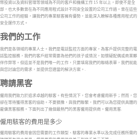
幣投資以及資料管理等領域為不同的客戶和機構工作 15 年以上，即使不是全
部，也大多數曾在為不同應用程式設計不同安全設置的公司工作過。曾在這些
公司工作的經驗，讓我們的專業駭客擁有優勢，並能深入瞭解各種應用程式的
安全運作方式。
我們的工作
我們是各領域的專業人士。我們是電話監控方面的專家，為客戶提供完整的電
話監控服務，我們的客戶經常需要為他們的孩子或情況，如懷疑配偶或商業夥
伴作弊等。但這並不是我們唯一的工作，只要填寫我們的聯絡表單，我們就能
與您討論您的需求，並提供您適當的解決方案。.
聘請黑客
僱用我們致力於追求卓越的駭客。有些情況下，您會考慮僱用新手；然而，您
卻在等待獲得黑客的協助。不要猶豫，與我們聯繫，我們可以為您提供具體的
雇傭黑客服務。下面列出了幾個最熱門的黑客僱用提供商。僱用黑客.
僱用駭客的費用是多少
僱用駭客的費用會因您需要的工作類型、駭客的專業水準以及完成任務所需的