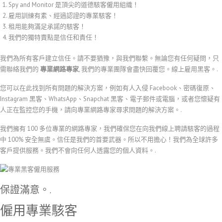
Spy and Monitor 是頂尖的道德駭客僱用組織！
雇用訓練有素、經過認證的專業駭客！
租用能夠滿足承諾的駭客！
我們的獨特賣點是信任和責任！
我們為所有客戶建立信任。請不要猶豫，與我們聯繫。無論您有任何疑問，只
需聯絡我們的
專業網路專家
, 我們的專業團隊會盡快回覆您。線上雇用黑客。.
您可以在此找到所有問題的解決方案，例如有人入侵 Facebook、密碼復原、
Instagram 黑客、WhatsApp、Snapchat 黑客、電子郵件或電腦，或者您懷疑有
人正在監控您的手機，請向專業網路專家尋求問題的解決方案。.
我們擁有 100 多位專業的網路專家，我們確保您在向我們線上聘請駭客的過程
中 100% 安全無虞。信任是我們的首要武器。所以不用擔心！我們為全球許多
客戶提供服務。我們不會向任何人透露您的個人資料。.
保證滿意。.
僱用專業駭客