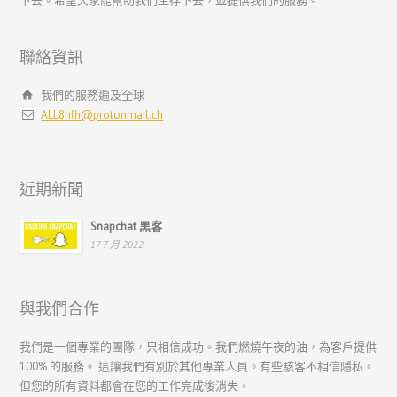
下去。希望大家能幫助我們生存下去，並提供我們的服務。
Português
Polski
聯絡資訊
Nederlands (België)
我們的服務遍及全球
Nederlands
ALL8hfh@protonmail.ch
Bahasa Melayu
한국어
近期新聞
日本語
Snapchat 黑客
Italiano
17 7 月 2022
Magyar
Hrvatski
與我們合作
עִבְרִית
Français de Belgique
我們是一個專業的團隊，只相信成功。我們燃燒午夜的油，為客戶提供
100% 的服務。 這讓我們有別於其他專業人員。有些駭客不相信隱私。
Français du Canada
但您的所有資料都會在您的工作完成後消失。