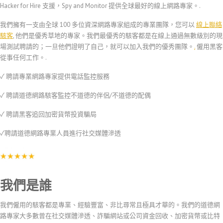
Hacker for Hire 支援，Spy and Monitor 提供全球最好的線上網路專家。.
我們擁有一支由全球 100 多位資深網路專家組成的專業團隊，您可以
線上聯絡
駭客
, 他們是優秀草地的專家。我們最優秀的駭客都是在線上通過無數級別的現
場測試聘請的；一旦他們證明了自己，就可以加入我們的優秀團隊。
.
僱用黑客
從事任何工作。.
✓ 聘請專業網路專家提供電話監控服務
✓ 聘請道德網路駭客監控不道德的伴侶/不道德的配偶
✓ 聘請黑客追回加密貨幣投資騙局
✓聘請道德網路專業人員進行社交媒體滲透
我們是誰
我們僱用的駭客都是專業、經驗豐富、非比尋常且極具才華的。我們的道德網
路專家大多數曾在社交媒體滲透、詐騙網站或公司資金回收、加密貨幣或比特