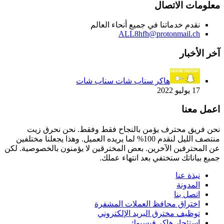
معلومات الاتصال
نقدم خدماتنا في جميع أنحاء العالم
ALL8hfh@protonmail.ch
آخر الأخبار
هاكر سناب شات سناب شات
17 يوليو 2022
اعمل معنا
نحن فريق محترف يؤمن بالنجاح فقط وفقط. نحن نحرق زيت
منتصف الليل لنقدم 100% لما يريده العميل. وهذا يجعلنا مختلفين
عن المحترفين الآخرين. بعض المخترقين لا يؤمنون بالخصوصية. لكن
جميع بياناتك ستختفي بعد انتهاء عملك.
نبذة عنا
المدونة
اتصل بنا
اختراق محافظ العملات المشفرة
توظيف مخترق البريد الإلكتروني
استئجار هاكر فيسبوك