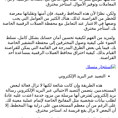
المعاملات وتوفير الأموال.
استأجر مخترق.
ولكن، نظرًا لأن هذه المحافظ رقمية، فإن أمنها وتقلباتها معرضة
للخطر من القراصنة. لذلك، هناك الكثير من العوامل التي يجب
وضعها في الاعتبار عند التعامل مع محفظة العملات الرقمية الخاصة
بك.
استأجر مخترق.
ولمزيد من الفهم لكيفية تحسين أمان حسابك بشكل كامل، نسلط
الضوء على كيفية وصول المخترقين إلى محفظة التشفير الخاصة
بك. فيما يلي بعض الطرق المدرجة في القائمة التي يمكن للقراصنة
القيام بذلك.
كيفية اختراق محافظ العملات الرقمية بمساعدة أحد
القراصنة.
التصيد عبر البريد الإلكتروني
هذه الطريقة وإن كانت شائعة لكنها لا تزال فعالة لبعض
المستخدمين. يتضمن التصيد الاحتيالي عبر البريد الإلكتروني رسالة
بريد إلكتروني يُفترض أنها مرسلة من مزود خدمة اعتدت عليه عادةً
لطلب بيانات شخصية مثل المفاتيح الخاصة لإتمام عملية معينة لك.
على الرغم من أن معظم المستخدمين على دراية بهذا المخطط، إلا
أن البعض لا يزال يقع فريسة له.
استأجر مخترق.