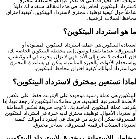
أموالك. أحد الخيارات التي قد تفكر فيها هو الاستعانة بمخترق
لاسترداد البيتكوين الخاص بك. في هذه المقالة، سنقدم لك دليلاً
شاملاً حول كيفية توظيف مخترق لاسترداد البيتكوين.
كيفية اختراق
محافظ العملات الرقمية.
ما هو استرداد البيتكوين؟
استعادة البيتكوين هي عملية استرداد البيتكوين المفقودة أو
المسروقة. عندما تفقد الوصول إلى محفظة البيتكوين الخاصة بك،
فإن العملات لا تضيع إلى الأبد. فهي لا تزال مخزنة في البلوكتشين،
وباستخدام الأدوات والخبرة المناسبة، يمكن أن يساعدك المخترق
في استرداد أموالك. كيفية اختراق محافظ البيتكوين.
لماذا تستعين بمخترق لاسترداد البيتكوين؟
البيتكوين هي عملة رقمية موجودة على الإنترنت فقط. على عكس
الأنظمة المصرفية التقليدية، فإن معاملات البيتكوين لا رجعة فيها. إذا
سُرقت عملة البيتكوين الخاصة بك، لا توجد طريقة لعكس المعاملة
أو استرداد الأموال. توظيف مخترق لديه خبرة في استرداد البيتكوين
المسروقة يمكن أن يزيد من فرصك في استرداد أموالك.
كيفية
استرداد العملات الرقمية المسروقة.
استأجر مخترق.
مخاطر الاستعانة بمخترق لاسترداد البيتكوين