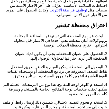
أموالهم الافتراضية من خلال حماية محافظهم بفعالية من خلال
احتياطات السلامة الأساسية. تعرّف على آخر الأخبار الأمنية من
منصات مثل
توظيف قراصنة الإنترنت
وكذلك الحصول على المزيد
من الأخبار حول الأمن السيبراني.
اختراق محفظة تشفير
1. ابحث عن نوع المحفظة التي تستهدفها. للمحافظ المختلفة
بروتوكولات أمان مختلفة يجب أخذها في الاعتبار قبل محاولة
اختراقها.
اخترق محفظة العملات الرقمية.
2. الحصول على عنوان المحفظة. يجب أن يكون لديك عنوان
المحفظة التي تريد اختراقها لمحاولة الوصول إليها.
3. الوصول إلى المحفظة. يمكن القيام بذلك عن طريق استغلال
نقاط الضعف المعروفة في برنامج المحفظة، أو باستخدام تقنيات
القوة الغاشمة لتخمين كلمة مرور المستخدم.
استأجر مخترق.
4. استخدام كلوغر لوحة المفاتيح. هذا نوع من البرمجيات الخبيثة التي
يمكنها تعقب ضغطات لوحة المفاتيح الخاصة بالمستخدم وسرقة
كلمات المرور الخاصة به.
5. استخدام هجوم التصيد الاحتيالي. يتضمن ذلك إرسال رابط أو ملف
خبيث إلى مستخدم المحفظة. وبمجرد النقر عليه، يمكن تثبيت