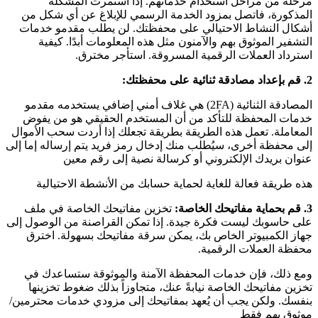
مرحلة من مراحل استخدام خدماتهم. إذا استمرت المشكلة
المذكورة، فاتصل بمزود الخدمة الرسمي للإبلاغ عن أي شكل من
أشكال النشاط الاحتيالي على محفظتك. لن يطلب مقدمو خدمات
التشفير الموثوق بهم والآمنون مثل هذه المعلومات أبدًا.
كيفية
استرداد العملات الرقمية المسروقة.
استأجر مخترق.
2. قم بإعداد مصادقة ثنائية على محفظتك:
المصادقة الثنائية (2FA) هي غلاف أمني إضافي يستخدمه مقدمو
خدمات المحفظة للتأكد من أن المستخدم الحقيقي هو من يفوض
المعاملة. تعمل هذه الطريقة بطريقة تجعلك إذا أردت سحب الأموال
إلى محفظة أخرى، سيُطلب منك إدخال رمز فريد يتم إرساله إما إلى
عنوان بريدك الإلكتروني أو كرسالة نصية إلى رقم معين
هذه طريقة فعالة للغاية لحماية حسابك من الأنشطة الاحتيالية
3. قم بحماية مفاتيحك الخاصة:
تخزين مفاتيحك الخاصة في ملف
على حاسوبك ليست فكرة جيدة. إذا تمكن القراصنة من الوصول إلى
جهاز الكمبيوتر الخاص بك، يمكن سرقة مفاتيحك بسهولة.
اخترق
محفظة العملات الرقمية.
ومع ذلك، فإن خدمات المحفظة الآمنة والموثوقة ستساعدك في
تخزين مفاتيحك الخاصة نيابةً عنك، متجاوزاً بذلك ضغوط تخزينها
بنفسك. ولكن يجب أن يُعهد بمفاتيحك إلى مزودي خدمات محترمين/
موثوق بهم فقط