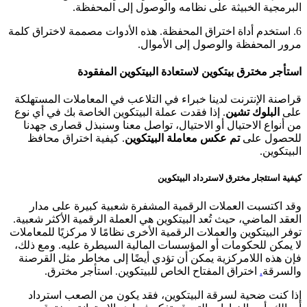
البرمجية الخبيثة على نظامه والوصول إلى المحفظة.
6. استخدم أداة اختراق المحفظة. هذه الأدوات مصممة لاختراق كلمة
مرور المحفظة والوصول إلى الأموال.
استأجر مخترق بيتكوين لاستعادة البيتكوين المفقودة
قراصنة الإنترنت لدينا خبراء في التلاعب في المعاملات المستهلكة
على
البلوك تشين
. إذا فقدت عملة البيتكوين الخاصة بك في أي نوع
من أنواع الاحتيال أو الاحتيال، تواصل معنا وسنبذل قصارى جهدنا
للحصول على
تم عكس معاملة البيتكوين
. كيفية اختراق محافظ
البيتكوين.
كيفية استئجار مخترق لاسترداد البيتكوين
وقد اكتسبت العملات الرقمية المشفرة شعبية كبيرة على مدار
العقد الماضي، حيث تُعد البيتكوين هي العملة الرقمية الأكثر شعبية.
توفر البيتكوين والعملات الرقمية الأخرى نظامًا لا مركزيًا للمعاملات
لا يمكن للحكومات أو المؤسسات المالية السيطرة عليه. ومع ذلك،
فإن هذه اللامركزية يمكن أن تؤدي أيضًا إلى مخاطر مثل القرصنة
والسرقة
.
اختراق المفتاح الخاص للبيتكوين.
استأجر مخترق.
إذا كنت ضحية لسرقة البيتكوين، فقد يكون من الصعب استرداد