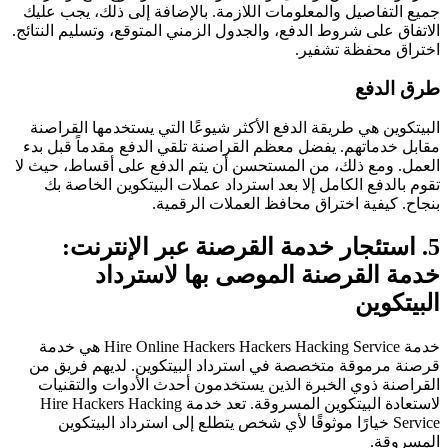
جميع التفاصيل والمعلومات اللازمة. بالإضافة إلى ذلك، يجب عليك
الاتفاق على شروط الدفع، والجدول الزمني المتوقع، وتسليم النتائج.
اختراق محفظة تشفير
.
طرق الدفع
البيتكوين هي طريقة الدفع الأكثر شيوعًا التي يستخدمها القراصنة
مقابل خدماتهم. يفضل معظم القراصنة تلقي الدفع مقدماً قبل بدء
العمل. ومع ذلك، من المستحسن أن يتم الدفع على أقساط، حيث لا
تقوم بالدفع الكامل إلا بعد استرداد عملات البيتكوين الخاصة بك
بنجاح. كيفية اختراق محافظ العملات الرقمية.
5. استئجار خدمة القرصنة عبر الإنترنت:
خدمة القرصنة الموصى بها لاسترداد
البيتكوين
خدمة Hire Online Hackers Hackers Hacking Service هي خدمة
قرصنة مرموقة متخصصة في استرداد البيتكوين. لديهم فريق من
القراصنة ذوي الخبرة الذين يستخدمون أحدث الأدوات والتقنيات
لاستعادة البيتكوين المسروقة. تعد خدمة Hire Hackers Hacking
Service خيارًا موثوقًا لأي شخص يتطلع إلى استرداد البيتكوين
المسروقة.