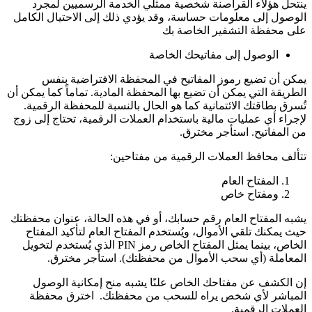
ينتحل هؤلاء القراصنة شخصية ممثلي الخدمة الرسميين لمجرد
الوصول إلى معلومات حساسة، وقد يؤدي ذلك إلى الاحتيال الكامل
على محفظة التشفير الخاصة بك
الوصول إلى مفاتيحك الخاصة
يمكن أن تضيع رموز المفاتيح في المحفظة الافتراضية بنفس
الطريقة التي يمكن أن تضيع بها المحفظة المادية. تماماً كما يمكن أن
تُسرق بطاقتك الائتمانية كما هو الحال بالنسبة للمحفظة الرقمية.
لإجراء أي عمليات مالية باستخدام العملات الرقمية، تحتاج إلى زوج
من المفاتيح.
استأجر مخترق.
تتألف محافظ العملات الرقمية من مفتاحين:
المفتاح العام
ومفتاح خاص
يشبه المفتاح العام رقم حسابك، أو في هذه الحالة، عنوان محفظتك
حيث يمكنك تلقي الأموال، ويُستخدم المفتاح العام لتأكيد المفتاح
الخاص، بينما يمثل المفتاح الخاص رمز PIN الذي يُستخدم لتخويل
المعاملة (أي سحب الأموال من محفظتك).
استأجر مخترق.
إن الكشف عن مفتاحك الخاص علنًا يشبه منح إمكانية الوصول
المباشر لأي شخص يراه للسحب من محفظتك.
اخترق محفظة
العملات الرقمية.