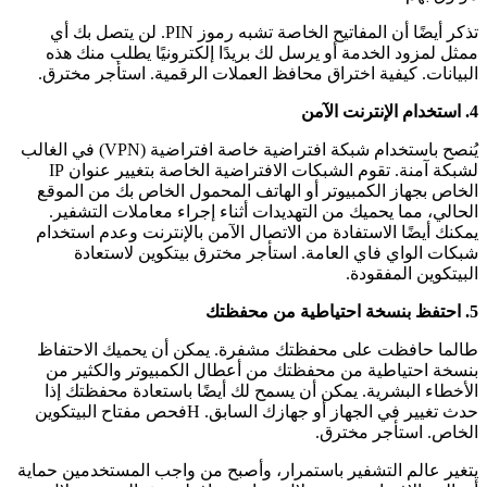
تذكر أيضًا أن المفاتيح الخاصة تشبه رموز PIN. لن يتصل بك أي
ممثل لمزود الخدمة أو يرسل لك بريدًا إلكترونيًا يطلب منك هذه
البيانات.
كيفية اختراق محافظ العملات الرقمية.
استأجر مخترق.
4. استخدام الإنترنت الآمن
يُنصح باستخدام شبكة افتراضية خاصة افتراضية (VPN) في الغالب
لشبكة آمنة. تقوم الشبكات الافتراضية الخاصة بتغيير عنوان IP
الخاص بجهاز الكمبيوتر أو الهاتف المحمول الخاص بك من الموقع
الحالي، مما يحميك من التهديدات أثناء إجراء معاملات التشفير.
يمكنك أيضًا الاستفادة من الاتصال الآمن بالإنترنت وعدم استخدام
شبكات الواي فاي العامة. استأجر مخترق بيتكوين لاستعادة
البيتكوين المفقودة.
5. احتفظ بنسخة احتياطية من محفظتك
طالما حافظت على محفظتك مشفرة. يمكن أن يحميك الاحتفاظ
بنسخة احتياطية من محفظتك من أعطال الكمبيوتر والكثير من
الأخطاء البشرية. يمكن أن يسمح لك أيضًا باستعادة محفظتك إذا
حدث تغيير في الجهاز أو جهازك السابق. H
فحص مفتاح البيتكوين
الخاص.
استأجر مخترق.
يتغير عالم التشفير باستمرار، وأصبح من واجب المستخدمين حماية