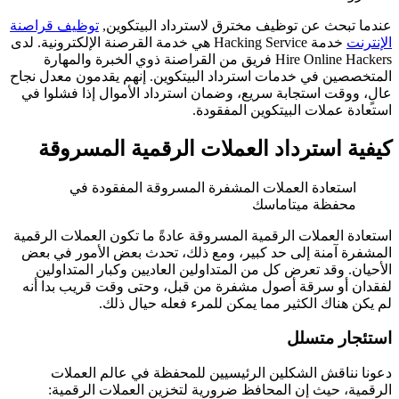
عندما تبحث عن توظيف مخترق لاسترداد البيتكوين,
توظيف قراصنة
الإنترنت
خدمة Hacking Service هي خدمة القرصنة الإلكترونية. لدى
Hire Online Hackers فريق من القراصنة ذوي الخبرة والمهارة
المتخصصين في خدمات استرداد البيتكوين. إنهم يقدمون معدل نجاح
عالٍ، ووقت استجابة سريع، وضمان استرداد الأموال إذا فشلوا في
استعادة عملات البيتكوين المفقودة.
كيفية استرداد العملات الرقمية المسروقة
استعادة العملات المشفرة المسروقة المفقودة في
محفظة ميتاماسك
استعادة العملات الرقمية المسروقة عادةً ما تكون العملات الرقمية
المشفرة آمنة إلى حد كبير، ومع ذلك، تحدث بعض الأمور في بعض
الأحيان. وقد تعرض كل من المتداولين العاديين وكبار المتداولين
لفقدان أو سرقة أصول مشفرة من قبل، وحتى وقت قريب بدا أنه
لم يكن هناك الكثير مما يمكن للمرء فعله حيال ذلك.
استئجار متسلل
دعونا نناقش الشكلين الرئيسيين للمحفظة في عالم العملات
الرقمية، حيث إن المحافظ ضرورية لتخزين العملات الرقمية: