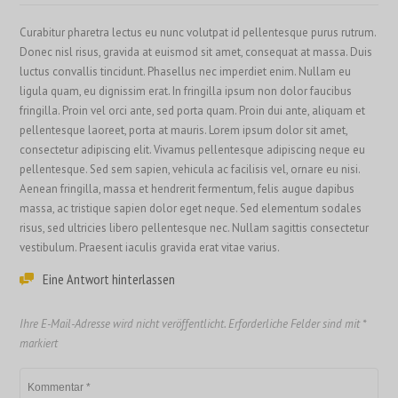
Curabitur pharetra lectus eu nunc volutpat id pellentesque purus rutrum.
Donec nisl risus, gravida at euismod sit amet, consequat at massa. Duis
luctus convallis tincidunt. Phasellus nec imperdiet enim. Nullam eu
ligula quam, eu dignissim erat. In fringilla ipsum non dolor faucibus
fringilla. Proin vel orci ante, sed porta quam. Proin dui ante, aliquam et
pellentesque laoreet, porta at mauris. Lorem ipsum dolor sit amet,
consectetur adipiscing elit. Vivamus pellentesque adipiscing neque eu
pellentesque. Sed sem sapien, vehicula ac facilisis vel, ornare eu nisi.
Aenean fringilla, massa et hendrerit fermentum, felis augue dapibus
massa, ac tristique sapien dolor eget neque. Sed elementum sodales
risus, sed ultricies libero pellentesque nec. Nullam sagittis consectetur
vestibulum. Praesent iaculis gravida erat vitae varius.
Eine Antwort hinterlassen
Ihre E-Mail-Adresse wird nicht veröffentlicht.
Erforderliche Felder sind mit
*
markiert