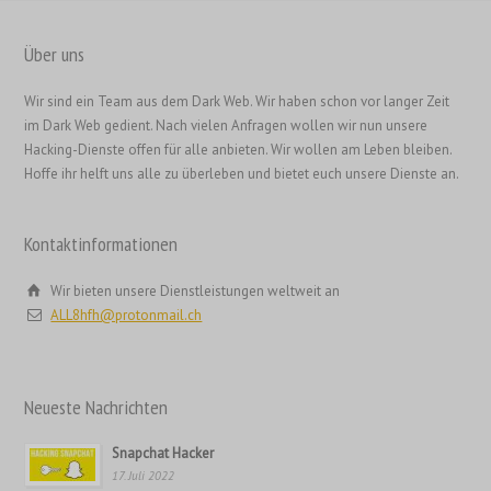
繁體中文
Über uns
香港中文
Wir sind ein Team aus dem Dark Web. Wir haben schon vor langer Zeit
简体中文
im Dark Web gedient. Nach vielen Anfragen wollen wir nun unsere
ไทย
Hacking-Dienste offen für alle anbieten. Wir wollen am Leben bleiben.
Hoffe ihr helft uns alle zu überleben und bietet euch unsere Dienste an.
Svenska
Русский
Kontaktinformationen
Română
Português
Wir bieten unsere Dienstleistungen weltweit an
ALL8hfh@protonmail.ch
Polski
Nederlands (België)
Nederlands
Neueste Nachrichten
Bahasa Melayu
Snapchat Hacker
한국어
17. Juli 2022