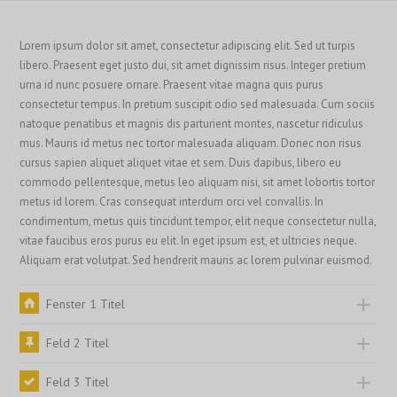
Lorem ipsum dolor sit amet, consectetur adipiscing elit. Sed ut turpis
libero. Praesent eget justo dui, sit amet dignissim risus. Integer pretium
urna id nunc posuere ornare. Praesent vitae magna quis purus
consectetur tempus. In pretium suscipit odio sed malesuada. Cum sociis
natoque penatibus et magnis dis parturient montes, nascetur ridiculus
mus. Mauris id metus nec tortor malesuada aliquam. Donec non risus
cursus sapien aliquet aliquet vitae et sem. Duis dapibus, libero eu
commodo pellentesque, metus leo aliquam nisi, sit amet lobortis tortor
metus id lorem. Cras consequat interdum orci vel convallis. In
condimentum, metus quis tincidunt tempor, elit neque consectetur nulla,
vitae faucibus eros purus eu elit. In eget ipsum est, et ultricies neque.
Aliquam erat volutpat. Sed hendrerit mauris ac lorem pulvinar euismod.
Fenster 1 Titel
Feld 2 Titel
Feld 3 Titel