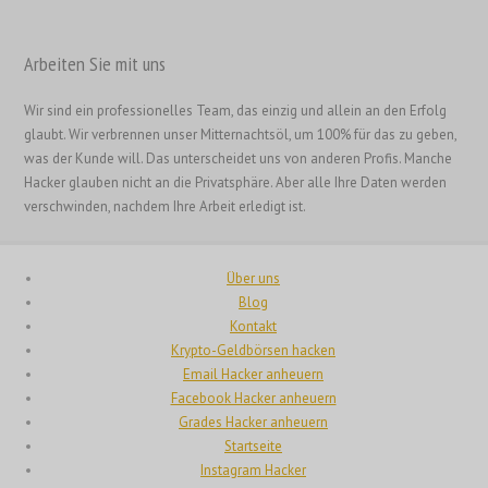
日本語
Italiano
Arbeiten Sie mit uns
Magyar
Wir sind ein professionelles Team, das einzig und allein an den Erfolg
Hrvatski
glaubt. Wir verbrennen unser Mitternachtsöl, um 100% für das zu geben,
עִבְרִית
was der Kunde will. Das unterscheidet uns von anderen Profis. Manche
Hacker glauben nicht an die Privatsphäre. Aber alle Ihre Daten werden
Français de Belgique
verschwinden, nachdem Ihre Arbeit erledigt ist.
Français du Canada
Français
Über uns
Suomi
Blog
Kontakt
فارسی
Krypto-Geldbörsen hacken
Español
Email Hacker anheuern
Facebook Hacker anheuern
Deutsch (Österreich)
Grades Hacker anheuern
Deutsch
Startseite
Instagram Hacker
العربية