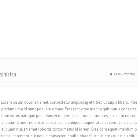
sinistra
Casa
Portafogl
Lorem ipsum dolor sit amet, consectetur adipiscing elit. Sed ut turpis libero. Prae
pretium urna id nunc posuere ornare. Praesent vitae magna quis purus consecte
Cum sociis natoque penatibus et magnis dis parturient montes, nascetur ridicu
aliquam. Donec non risus cursus sapien aliquet aliquet vitae et sem. Duis dap
aliquam nisi, sit amet lobortis tortor metus id lorem. Cras consequat interdum o
tincidunt tempor, elit neque consectetur nulla, vitae faucibus eros purus eu elit. 