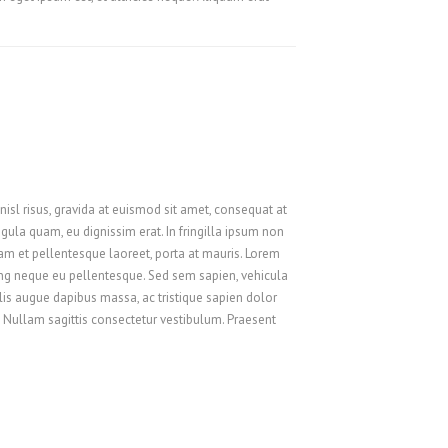
Русский
Svenska
ไทย
简体中文
香港中文
繁體中文
isl risus, gravida at euismod sit amet, consequat at
gula quam, eu dignissim erat. In fringilla ipsum non
quam et pellentesque laoreet, porta at mauris. Lorem
cing neque eu pellentesque. Sed sem sapien, vehicula
felis augue dapibus massa, ac tristique sapien dolor
. Nullam sagittis consectetur vestibulum. Praesent