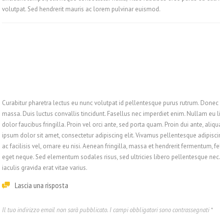
volutpat. Sed hendrerit mauris ac lorem pulvinar euismod.
Curabitur pharetra lectus eu nunc volutpat id pellentesque purus rutrum. Donec n
massa. Duis luctus convallis tincidunt. Fasellus nec imperdiet enim. Nullam eu li
dolor faucibus fringilla. Proin vel orci ante, sed porta quam. Proin dui ante, ali
ipsum dolor sit amet, consectetur adipiscing elit. Vivamus pellentesque adipis
ac facilisis vel, ornare eu nisi. Aenean fringilla, massa et hendrerit fermentum, 
eget neque. Sed elementum sodales risus, sed ultricies libero pellentesque nec
iaculis gravida erat vitae varius.
Lascia una risposta
Il tuo indirizzo email non sarà pubblicato.
I campi obbligatori sono contrassegnati
*