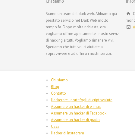
Chi siamo
Info
Siamo un team del dark web. Abbiamo già
O
prestato servizio nel Dark Web molto
mon
tempo fa. Dopo molte richieste, ora
A
vogliamo offrire apertamente i nostri servizi
di hacking a tutti. Vogliamo rimanere vivi.
Speriamo che tutti voi ci aiutiate a
sopravvivere e ad offrirvi i nostri servizi.
Chi siamo
Blog
Contatto
Hackerare i portafogli di criptovalute
Assumere un hacker di e-mail
Assumere un hacker di Facebook
Assumere un hacker di grado
Casa
Hacker di Instagram