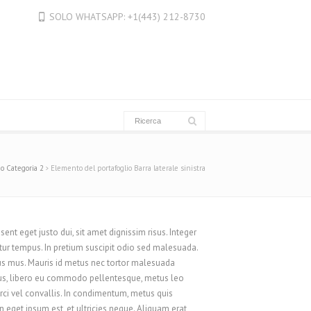
Français
SOLO WHATSAPP: +1(443) 212-8730
Français du Canada
Français de Belgique
עִבְרִית
Hrvatski
Magyar
日本語
한국어
io Categoria 2
Elemento del portafoglio Barra laterale sinistra
Bahasa Melayu
Nederlands
sent eget justo dui, sit amet dignissim risus. Integer
Nederlands (België)
tur tempus. In pretium suscipit odio sed malesuada.
Polski
lus mus. Mauris id metus nec tortor malesuada
ibus, libero eu commodo pellentesque, metus leo
Português
rci vel convallis. In condimentum, metus quis
Română
In eget ipsum est, et ultricies neque. Aliquam erat