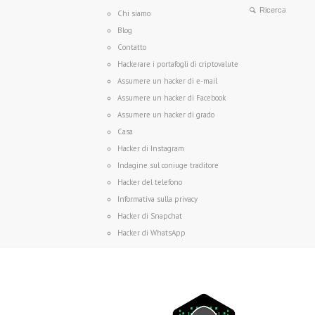
Chi siamo
Blog
Contatto
Hackerare i portafogli di criptovalute
Assumere un hacker di e-mail
Assumere un hacker di Facebook
Assumere un hacker di grado
Casa
Hacker di Instagram
Indagine sul coniuge traditore
Hacker del telefono
Informativa sulla privacy
Hacker di Snapchat
Hacker di WhatsApp