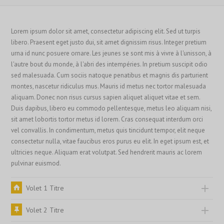
Lorem ipsum dolor sit amet, consectetur adipiscing elit. Sed ut turpis
libero. Praesent eget justo dui, sit amet dignissim risus. Integer pretium
urna id nunc posuere ornare. Les jeunes se sont mis à vivre à l'unisson, à
l'autre bout du monde, à l'abri des intempéries. In pretium suscipit odio
sed malesuada. Cum sociis natoque penatibus et magnis dis parturient
montes, nascetur ridiculus mus. Mauris id metus nec tortor malesuada
aliquam. Donec non risus cursus sapien aliquet aliquet vitae et sem.
Duis dapibus, libero eu commodo pellentesque, metus leo aliquam nisi,
sit amet lobortis tortor metus id lorem. Cras consequat interdum orci
vel convallis. In condimentum, metus quis tincidunt tempor, elit neque
consectetur nulla, vitae faucibus eros purus eu elit. In eget ipsum est, et
ultricies neque. Aliquam erat volutpat. Sed hendrerit mauris ac lorem
pulvinar euismod.
Volet 1 Titre
Volet 2 Titre