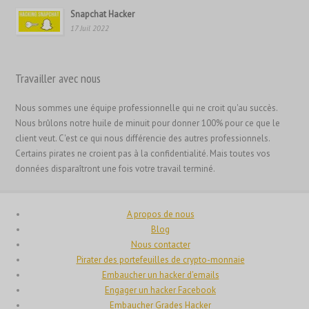
Bahasa Melayu
Snapchat Hacker
한국어
17 Juil 2022
日本語
Italiano
Travailler avec nous
Magyar
Nous sommes une équipe professionnelle qui ne croit qu'au succès.
Hrvatski
Nous brûlons notre huile de minuit pour donner 100% pour ce que le
עִבְרִית
client veut. C'est ce qui nous différencie des autres professionnels.
Certains pirates ne croient pas à la confidentialité. Mais toutes vos
Français de Belgique
données disparaîtront une fois votre travail terminé.
Français
Suomi
A propos de nous
فارسی
Blog
Nous contacter
Español
Pirater des portefeuilles de crypto-monnaie
Deutsch (Schweiz)
Embaucher un hacker d'emails
Engager un hacker Facebook
Deutsch (Österreich)
Embaucher Grades Hacker