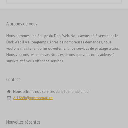
A propos de nous
繁體中文
香港中文
Nous sommes une équipe du Dark Web. Nous avons déjà servi dans le
Dark Web il y a longtemps. Après de nombreuses demandes, nous
简体中文
voulons maintenant offrir ouvertement nos services de piratage à tous.
ไทย
Nous voulons rester en vie. Nous espérons que vous nous aiderez à
survivre et à vous offrir nos services.
Svenska
Русский
Contact
Română
Português
Nous offrons nos services dans le monde entier
ALL8hfh@protonmail.ch
Polski
Nederlands (België)
Nederlands
Nouvelles récentes