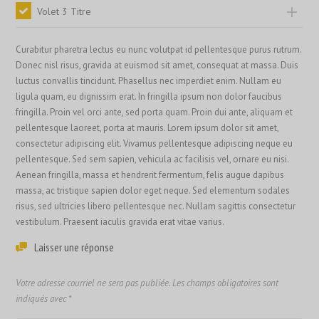
Volet 3 Titre
Curabitur pharetra lectus eu nunc volutpat id pellentesque purus rutrum.
Donec nisl risus, gravida at euismod sit amet, consequat at massa. Duis
luctus convallis tincidunt. Phasellus nec imperdiet enim. Nullam eu
ligula quam, eu dignissim erat. In fringilla ipsum non dolor faucibus
fringilla. Proin vel orci ante, sed porta quam. Proin dui ante, aliquam et
pellentesque laoreet, porta at mauris. Lorem ipsum dolor sit amet,
consectetur adipiscing elit. Vivamus pellentesque adipiscing neque eu
pellentesque. Sed sem sapien, vehicula ac facilisis vel, ornare eu nisi.
Aenean fringilla, massa et hendrerit fermentum, felis augue dapibus
massa, ac tristique sapien dolor eget neque. Sed elementum sodales
risus, sed ultricies libero pellentesque nec. Nullam sagittis consectetur
vestibulum. Praesent iaculis gravida erat vitae varius.
Laisser une réponse
Votre adresse courriel ne sera pas publiée.
Les champs obligatoires sont
indiqués avec
*