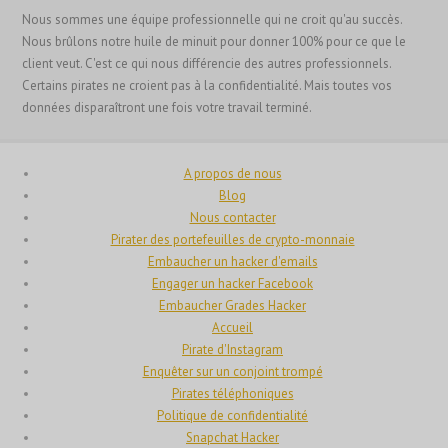
Nous sommes une équipe professionnelle qui ne croit qu'au succès.
Hrvatski
Nous brûlons notre huile de minuit pour donner 100% pour ce que le
עִבְרִית
client veut. C'est ce qui nous différencie des autres professionnels.
Certains pirates ne croient pas à la confidentialité. Mais toutes vos
Français de Belgique
données disparaîtront une fois votre travail terminé.
Français
Suomi
A propos de nous
فارسی
Blog
Nous contacter
Español
Pirater des portefeuilles de crypto-monnaie
Deutsch (Schweiz)
Embaucher un hacker d'emails
Engager un hacker Facebook
Deutsch (Österreich)
Embaucher Grades Hacker
Deutsch
Accueil
Pirate d'Instagram
العربية
Enquêter sur un conjoint trompé
English (UK)
Pirates téléphoniques
Politique de confidentialité
English (Canada)
Snapchat Hacker