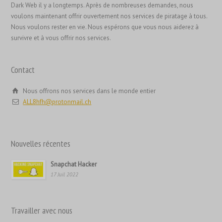
Dark Web il y a longtemps. Après de nombreuses demandes, nous
简体中文
voulons maintenant offrir ouvertement nos services de piratage à tous.
ไทย
Nous voulons rester en vie. Nous espérons que vous nous aiderez à
survivre et à vous offrir nos services.
Svenska
Русский
Contact
Română
Português
Nous offrons nos services dans le monde entier
ALL8hfh@protonmail.ch
Polski
Nederlands (België)
Nederlands
Nouvelles récentes
Bahasa Melayu
Snapchat Hacker
한국어
17 Juil 2022
日本語
Italiano
Travailler avec nous
Magyar