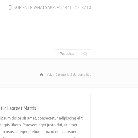
Français
SOMENTE WHATSAPP: +1(443) 212-8730
Français du Canada
Français de Belgique
עִבְרִית
Hrvatski
Magyar
Italiano
日本語
Início
Categoria 2 do portefólio
한국어
Bahasa Melayu
Nederlands
itur Laoreet Mattis
Nederlands (België)
ipsum dolor sit amet, consectetur adipiscing elit.
Polski
turpis libero. Praesent eget justo dui, sit amet
sim risus. Integer pretium urna id nunc posuere
Română