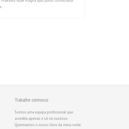
. Praesent vitae magna quis purus consectetur
Русский
s.
Svenska
ไทย
简体中文
香港中文
繁體中文
Trabalhe connosco
Somos uma equipa profissional que
acredita apenas e só no sucesso.
Queimamos o nosso óleo da meia-noite