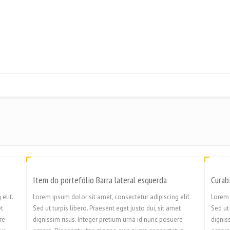
Item do portefólio Barra lateral esquerda
Curab
elit.
Lorem ipsum dolor sit amet, consectetur adipiscing elit.
Lorem 
et
Sed ut turpis libero. Praesent eget justo dui, sit amet
Sed ut 
re
dignissim risus. Integer pretium urna id nunc posuere
dignis