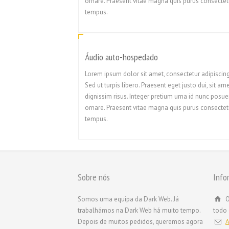
ornare. Praesent vitae magna quis purus consectet
tempus.
Áudio auto-hospedado
Lorem ipsum dolor sit amet, consectetur adipiscing 
Sed ut turpis libero. Praesent eget justo dui, sit am
dignissim risus. Integer pretium urna id nunc posue
ornare. Praesent vitae magna quis purus consectet
tempus.
Sobre nós
Info
Somos uma equipa da Dark Web. Já
O
trabalhámos na Dark Web há muito tempo.
todo
Depois de muitos pedidos, queremos agora
A