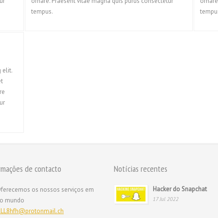
ur
ornare. Praesent vitae magna quis purus consectetur
ornare
tempus.
tempu
elit.
et
re
ur
rmações de contacto
Notícias recentes
Hacker do Snapchat
ferecemos os nossos serviços em
17 Jul 2022
 o mundo
LL8hfh@protonmail.ch