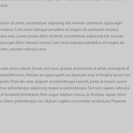
smod.
dolor sit amet, consectetuer adipiscing elit. Aenean commodo ligula eget
n massa. Cum sociis natoque penatibus et magnis dis parturient montes,
culus mus. Lorem ipsum dolor sit amet, consectetuer adipiscing elit. Aenean
la eget dolor. Aenean massa. Cum sociis natoque penatibus et magnis dis
ntes, nascetur ridiculus mus.
esque purus rutrum. Donec nisl risus, gravida at euismod sit amet, consequat at
 imperdiet enim. Nullam eu ligula quam, eu dignissim erat. In fringilla ipsum non
ta quam. Proin dui ante, aliquam et pellentesque laoreet, porta at mauris. Lorem
ivamus pellentesque adipiscing neque eu pellentesque. Sed sem sapien, vehicula
sa et hendrerit fermentum, felis augue dapibus massa, ac tristique sapien dolor
es libero pellentesque nec. Nullam sagittis consectetur vestibulum. Praesent