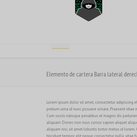
Elemento de cartera Barra lateral dere
Lorem ipsum dolor sit amet, consectetur adipiscing elit
pretium urna id nunc posuere ornare. Praesent vitae
Cum sociis natoque penatibus et magnis dis parturie
aliquam. Donec non risus cursus sapien aliquet aliq
aliquam nisi, sit amet lobortis tortor metus id lorem
tincidunt tempor, elit neque consectetur nulla, vitae f