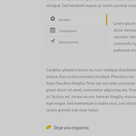
volutpat. Sed hendrerit mauris ac lorem pulvinar eui
Ajustes
Lorem ipsum 
dolor. Aenea
Calendario
nascetur ridi
Ubicaciones
commodo ligu
parturient mo
Curabitur pharetra lectus eu nunc volutpat id pellent
massa. Duis luctus convallis tincidunt. Phasellus nec
dolor faucibus fringilla. Proin vel orci ante, sed por
ipsum dolor sit amet, consectetur adipiscing elit. V
ac facilisis vel, ornare eu nisi. Aenean fringilla, mas
eget neque. Sed elementum sodales risus, sed ultrici
iaculis gravida erat vitae varius.
Dejar una respuesta