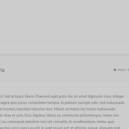
cha
Inicio
. Sed ut turpis libero. Praesent eget justo dui, sit amet dignissim risus. Integer
 magna quis purus consectetur tempus. In pretium suscipit odio sed malesuada.
nt montes, nascetur ridiculus mus. Mauris id metus nec tortor malesuada
uet vitae et sem. Duis dapibus, libero eu commodo pellentesque, metus leo
. Cras consequat interdum orci vel convallis. In condimentum, metus quis
aucibus eros purus eu elit. In eget ipsum est, et ultricies neque. Aliquam erat