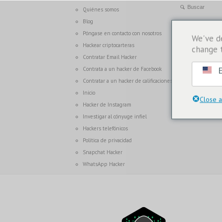
Quiénes somos
Blog
Póngase en contacto con nosotros
We've d
Hackear criptocarteras
change 
Contratar Email Hacker
E
Contrata a un hacker de Facebook
Contratar a un hacker de calificaciones
Inicio
Close a
Hacker de Instagram
Investigar al cónyuge infiel
Hackers telefónicos
Política de privacidad
Snapchat Hacker
WhatsApp Hacker