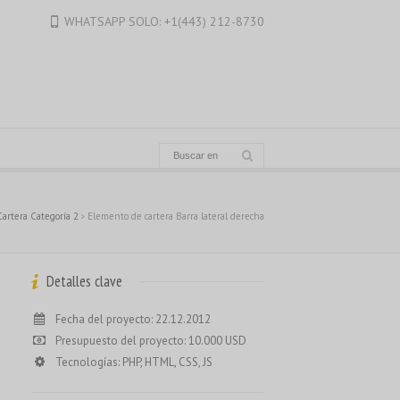
Français du Canada
WHATSAPP SOLO: +1(443) 212-8730
Français de Belgique
עִבְרִית
Hrvatski
Magyar
Italiano
日本語
한국어
Cartera Categoría 2
Elemento de cartera Barra lateral derecha
Bahasa Melayu
Nederlands
Detalles clave
Nederlands (België)
Fecha del proyecto: 22.12.2012
Polski
Presupuesto del proyecto: 10.000 USD
Português
Tecnologías: PHP, HTML, CSS, JS
Română