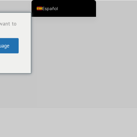
Español
English
 want to
English (Australia)
English (New Zealand)
uage
English (Canada)
English (UK)
العربية
Deutsch
Deutsch (Österreich)
Deutsch (Schweiz)
فارسی
Suomi
Français