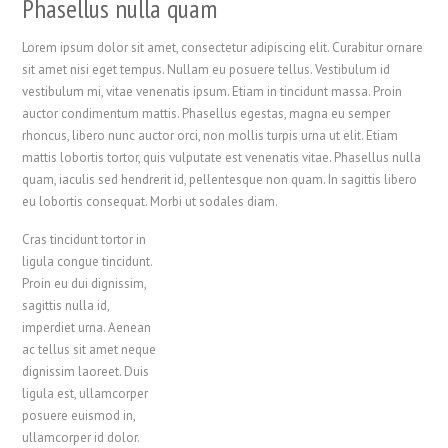
Phasellus nulla quam
Lorem ipsum dolor sit amet, consectetur adipiscing elit. Curabitur ornare
sit amet nisi eget tempus. Nullam eu posuere tellus. Vestibulum id
vestibulum mi, vitae venenatis ipsum. Etiam in tincidunt massa. Proin
auctor condimentum mattis. Phasellus egestas, magna eu semper
rhoncus, libero nunc auctor orci, non mollis turpis urna ut elit. Etiam
mattis lobortis tortor, quis vulputate est venenatis vitae. Phasellus nulla
quam, iaculis sed hendrerit id, pellentesque non quam. In sagittis libero
eu lobortis consequat. Morbi ut sodales diam.
Cras tincidunt tortor in
ligula congue tincidunt.
Proin eu dui dignissim,
sagittis nulla id,
imperdiet urna. Aenean
ac tellus sit amet neque
dignissim laoreet. Duis
ligula est, ullamcorper
posuere euismod in,
ullamcorper id dolor.