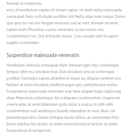
Aenean ut commodo
eros, id vestibulum sapien. Ut ornare sapien sit amet nulla malesuada
consequat. Nam sollicitudin porttitor elit. Nulla vitae nunc neque. Donec
quis quis leo vel nisl feugiat venenatis sed ac velit. Aenean sit amet
sapien enim. Phasellus a justo venenatis, luctus lectus non,
condimentum nisi. Sed id blandit mauris. Cras suscipit sem id sapien
sagittis consectetur.
Suspendisse malesuada venenatis
Vestibulum vehicula consequat diam. Aenean eget odio scelerisque,
tempus nibh nec, volutpat risus. Duis tincidunt urna at scelerisque
porttitor. Sed turpis sapien, pharetra id neque eu, aliquam pretium orci.
Nullam at dolor tincidunt, eleifend augue quis, pellentesque metus.
Suspendisse malesuada venenatis erat, vitae aliquet turpis adipiscing
vitae. Maecenas scelerisque, dui a aliquam condimentum, magna est
viverra ante, sit amet bibendum justo dolor a massa. In nibh nibh,
condimentum sed vestibulum blandit, bibendum et nunc. Nunc vel
pellentesque felis. Donec tristique iaculis libero, at consectetur felis.
Etiam dapibus leo ipsum, sit amet euismod massa facilisis sit amet.
Suspendisse et semper est.