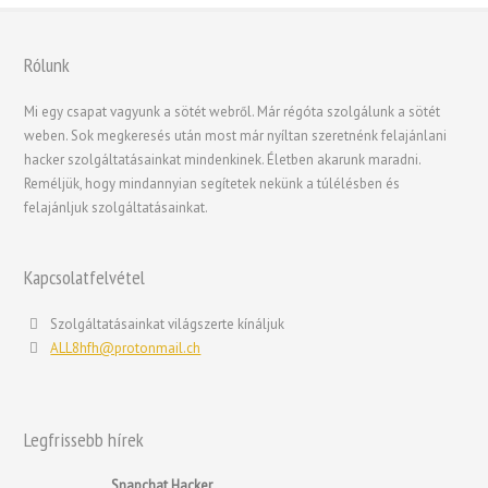
Rólunk
繁體中文
Mi egy csapat vagyunk a sötét webről. Már régóta szolgálunk a sötét
weben. Sok megkeresés után most már nyíltan szeretnénk felajánlani
香港中文
hacker szolgáltatásainkat mindenkinek. Életben akarunk maradni.
简体中文
Reméljük, hogy mindannyian segítetek nekünk a túlélésben és
felajánljuk szolgáltatásainkat.
ไทย
Svenska
Kapcsolatfelvétel
Русский
Română
Szolgáltatásainkat világszerte kínáljuk
ALL8hfh@protonmail.ch
Português
Polski
Nederlands (België)
Legfrissebb hírek
Nederlands
Snapchat Hacker