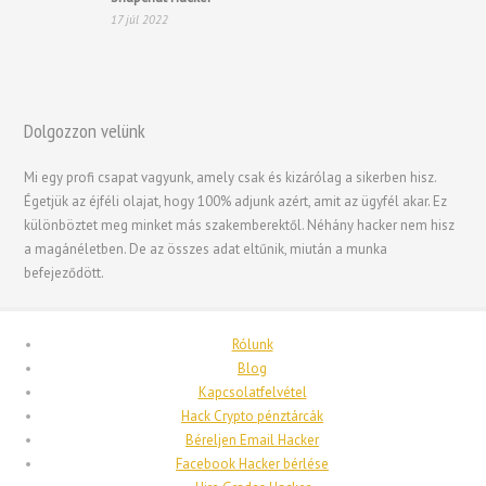
Bahasa Melayu
17 júl 2022
한국어
日本語
Italiano
Dolgozzon velünk
Hrvatski
Mi egy profi csapat vagyunk, amely csak és kizárólag a sikerben hisz.
עִבְרִית
Égetjük az éjféli olajat, hogy 100% adjunk azért, amit az ügyfél akar. Ez
Français de Belgique
különböztet meg minket más szakemberektől. Néhány hacker nem hisz
a magánéletben. De az összes adat eltűnik, miután a munka
Français du Canada
befejeződött.
Français
Suomi
Rólunk
فارسی
Blog
Kapcsolatfelvétel
Español
Hack Crypto pénztárcák
Deutsch (Schweiz)
Béreljen Email Hacker
Facebook Hacker bérlése
Deutsch (Österreich)