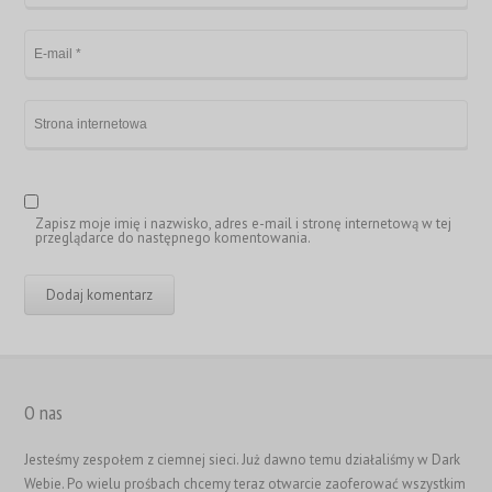
Zapisz moje imię i nazwisko, adres e-mail i stronę internetową w tej
przeglądarce do następnego komentowania.
繁體中文
O nas
香港中文
Jesteśmy zespołem z ciemnej sieci. Już dawno temu działaliśmy w Dark
简体中文
Webie. Po wielu prośbach chcemy teraz otwarcie zaoferować wszystkim