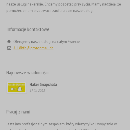
ไทย
nasze usługi hakerskie. Chcemy pozostać przy życiu. Mamy nadzieję, że
pomożecie nam przetrwać i zaoferujecie nasze usługi.
Svenska
Русский
Informacje kontaktowe
Română
Português
Oferujemy nasze usługi na całym świecie
ALL8hfh@protonmail.ch
Nederlands (België)
Nederlands
Bahasa Melayu
Najnowsze wiadomości
한국어
Haker Snapchata
日本語
17 lip 2022
Italiano
Magyar
Pracuj z nami
Hrvatski
Jesteśmy profesjonalnym zespołem, który wierzy tylko i wyłącznie w
עִבְרִית