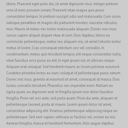
libero. Praesent eget justo dui, sit amet dignissim risus. Integer pretium
urna id nunc posuere ornare. Praesent vitae magna quis purus
consectetur tempus. In pretium suscipit odio sed malesuada. Cum sociis
natoque penatibus et magnis dis parturient montes, nascetur ridiculus
mus. Mauris id metus nec tortor malesuada aliquam. Donec non risus
cursus sapien aliquet aliquet vitae et sem. Duis dapibus, libero eu
commodo pellentesque, metus leo aliquam nisi, sit amet lobortis tortor
metus id lorem. Cras consequat interdum orci vel convallis. In
condimentum, metus quis tincidunt tempor, elit neque consectetur nulla,
vitae faucibus eros purus eu elit. In eget ipsum est, et ultricies neque.
Aliquam erat volutpat. Sed hendrerit mauris ac lorem pulvinar euismod.
Curabitur pharetra lectus eu nunc volutpat id pellentesque purus rutrum.
Donec nisl risus, gravida at euismod sit amet, consequat at massa. Duis
luctus convallis tincidunt. Phasellus nec imperdiet enim. Nullam eu
ligula quam, eu dignissim erat. In fringilla ipsum non dolor faucibus
fringilla. Proin vel orci ante, sed porta quam. Proin dui ante, aliquam et
pellentesque laoreet, porta at mauris. Lorem ipsum dolor sit amet,
consectetur adipiscing elit. Vivamus pellentesque adipiscing neque eu
pellentesque. Sed sem sapien, vehicula ac facilisis vel, ornare eu nisi.
Aenean fringilla, massa et hendrerit fermentum, felis augue dapibus