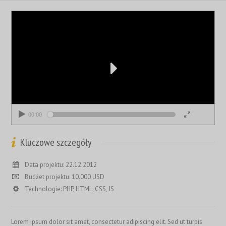
00:00
00:00
Kluczowe szczegóły
Data projektu: 22.12.2012
Budżet projektu: 10.000 USD
Technologie: PHP, HTML, CSS, JS
Lorem ipsum dolor sit amet, consectetur adipiscing elit. Sed ut turpis