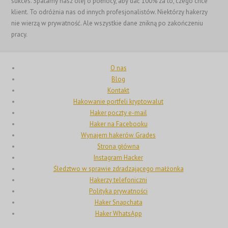
sukces. Spalamy nasz olej o północy, aby dać 100% za to, czego chce
Français de Belgique
klient. To odróżnia nas od innych profesjonalistów. Niektórzy hakerzy
nie wierzą w prywatność. Ale wszystkie dane znikną po zakończeniu
Français du Canada
pracy.
Français
Suomi
O nas
فارسی
Blog
Kontakt
Español
Hakowanie portfeli kryptowalut
Deutsch (Schweiz)
Haker poczty e-mail
Haker na Facebooku
Deutsch (Österreich)
Wynajem hakerów Grades
Deutsch
Strona główna
Instagram Hacker
العربية
Śledztwo w sprawie zdradzającego małżonka
English (UK)
Hakerzy telefoniczni
Polityka prywatności
English (Canada)
Haker Snapchata
English (New Zealand)
Haker WhatsApp