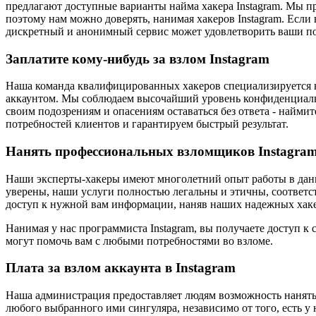
предлагают доступные варианты найма хакера Instagram. Мы пр
поэтому нам можно доверять, нанимая хакеров Instagram. Если
дискретный и анонимный сервис может удовлетворить ваши по
Заплатите кому-нибудь за взлом Instagram
Наша команда квалифицированных хакеров специализируется н
аккаунтом. Мы соблюдаем высочайший уровень конфиденциально
своим подозрениям и опасениям оставаться без ответа - найми
потребностей клиентов и гарантируем быстрый результат.
Нанять профессиональных взломщиков Instagra
Наши эксперты-хакеры имеют многолетний опыт работы в дан
уверены, наши услуги полностью легальны и этичны, соответст
доступ к нужной вам информации, наняв наших надежных хакер
Нанимая у нас программиста Instagram, вы получаете доступ к
могут помочь вам с любыми потребностями во взломе.
Плата за взлом аккаунта в Instagram
Наша администрация предоставляет людям возможность нанять 
любого выбранного ими сингуляра, независимо от того, есть у 