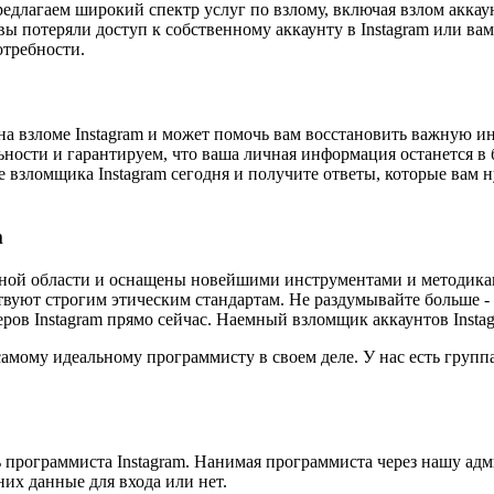
едлагаем широкий спектр услуг по взлому, включая взлом аккаунт
 вы потеряли доступ к собственному аккаунту в Instagram или в
требности.
а взломе Instagram и может помочь вам восстановить важную 
сти и гарантируем, что ваша личная информация останется в б
те взломщика Instagram сегодня и получите ответы, которые вам
m
ной области и оснащены новейшими инструментами и методикам
вуют строгим этическим стандартам. Не раздумывайте больше - в
ов Instagram прямо сейчас. Наемный взломщик аккаунтов Instag
 самому идеальному программисту в своем деле. У нас есть гру
программиста Instagram. Нанимая программиста через нашу адм
них данные для входа или нет.