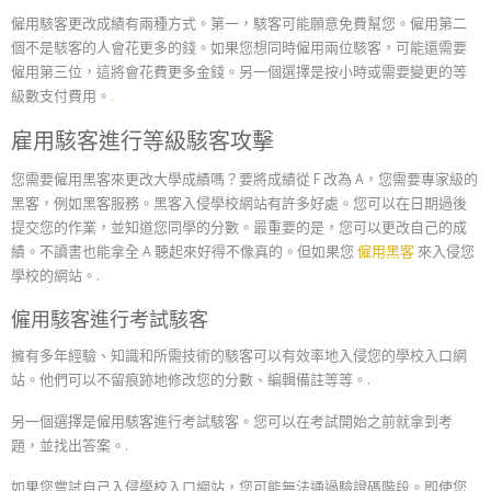
僱用駭客更改成績有兩種方式。第一，駭客可能願意免費幫您。僱用第二
個不是駭客的人會花更多的錢。如果您想同時僱用兩位駭客，可能還需要
僱用第三位，這將會花費更多金錢。另一個選擇是按小時或需要變更的等
級數支付費用。
.
雇用駭客進行等級駭客攻擊
您需要僱用黑客來更改大學成績嗎？要將成績從 F 改為 A，您需要專家級的
黑客，例如黑客服務。黑客入侵學校網站有許多好處。您可以在日期過後
提交您的作業，並知道您同學的分數。最重要的是，您可以更改自己的成
績。不讀書也能拿全 A 聽起來好得不像真的。但如果您
僱用黑客
來入侵您
學校的網站。.
僱用駭客進行考試駭客
擁有多年經驗、知識和所需技術的駭客可以有效率地入侵您的學校入口網
站。他們可以不留痕跡地修改您的分數、編輯備註等等。.
另一個選擇是僱用駭客進行考試駭客。您可以在考試開始之前就拿到考
題，並找出答案。.
如果您嘗試自己入侵學校入口網站，您可能無法通過驗證碼階段。即使您