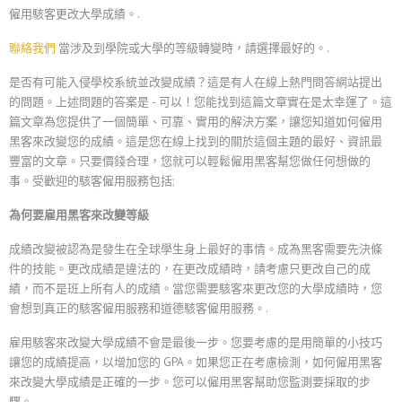
僱用駭客更改大學成績。.
聯絡我們
當涉及到學院或大學的等級轉變時，請選擇最好的。.
是否有可能入侵學校系統並改變成績？這是有人在線上熱門問答網站提出
的問題。上述問題的答案是 - 可以！您能找到這篇文章實在是太幸運了。這
繁體中文
篇文章為您提供了一個簡單、可靠、實用的解決方案，讓您知道如何僱用
黑客來改變您的成績。這是您在線上找到的關於這個主題的最好、資訊最
简体中文
豐富的文章。只要價錢合理，您就可以輕鬆僱用黑客幫您做任何想做的
ไทย
事。受歡迎的駭客僱用服務包括;
Svenska
為何要雇用黑客來改變等級
Русский
成績改變被認為是發生在全球學生身上最好的事情。成為黑客需要先決條
Română
件的技能。更改成績是違法的，在更改成績時，請考慮只更改自己的成
績，而不是班上所有人的成績。當您需要駭客來更改您的大學成績時，您
Português
會想到真正的駭客僱用服務和道德駭客僱用服務。.
Polski
雇用駭客來改變大學成績不會是最後一步。您要考慮的是用簡單的小技巧
Nederlands (België)
讓您的成績提高，以增加您的 GPA。如果您正在考慮檢測，如何僱用黑客
來改變大學成績是正確的一步。您可以僱用黑客幫助您監測要採取的步
Nederlands
驟。.