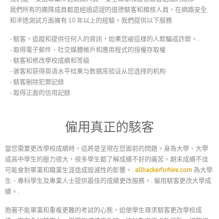
我們所有的團隊成員都是經過認證的道德駭客和稽核人員，在網路安全
和滲透測試方面擁有 10 年以上的經驗。我們提供以下服務
- 駭客，追蹤和提供任何人的資訊，如果您被這樣的人欺騙或詐欺。.
- 取得電子郵件、社交媒體帳戶和應用程式的授權存取權
- 駭客和修改學校成績和等級
- 骇客和获得英语水平结果与数据库验证从您选择的机构
- 駭客刪除犯罪記錄
- 取得正面的信用記錄
僱用真正的駭客
當您需要更改學校成績時，這將是呈現在您面前的問題。身為大學、大學
或高中學生的壓力很大，很多學生都了解成績不好的痛苦。期末成績不佳
可能會對畢業和職業生涯造成毀滅性的影響。.
allhackerforhire.com
為大學
生、專科學生及專業人士提供最佳的成績更改服務。.
僱用駭客更改大學成
績。.
抱著不能畢業和重複更難的考試的心態，迫使學生尋求駭客更改學校成