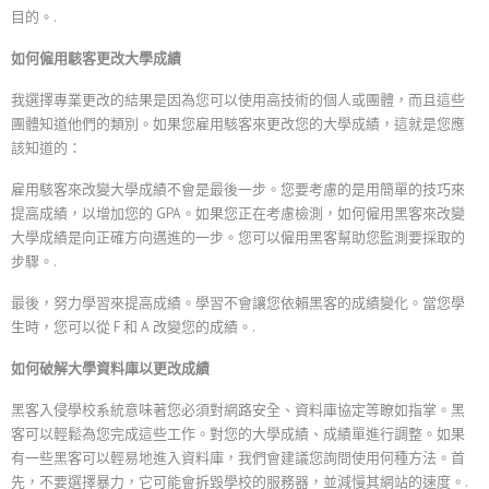
目的。.
如何僱用駭客更改大學成績
我選擇專業更改的結果是因為您可以使用高技術的個人或團體，而且這些
團體知道他們的類別。如果您雇用駭客來更改您的大學成績，這就是您應
該知道的：
雇用駭客來改變大學成績不會是最後一步。您要考慮的是用簡單的技巧來
提高成績，以增加您的 GPA。如果您正在考慮檢測，如何僱用黑客來改變
大學成績是向正確方向邁進的一步。您可以僱用黑客幫助您監測要採取的
步驟。.
最後，努力學習來提高成績。學習不會讓您依賴黑客的成績變化。當您學
生時，您可以從 F 和 A 改變您的成績。.
如何破解大學資料庫以更改成績
黑客入侵學校系統意味著您必須對網路安全、資料庫協定等瞭如指掌。黑
客可以輕鬆為您完成這些工作。對您的大學成績、成績單進行調整。如果
有一些黑客可以輕易地進入資料庫，我們會建議您詢問使用何種方法。首
先，不要選擇暴力，它可能會拆毀學校的服務器，並減慢其網站的速度。.