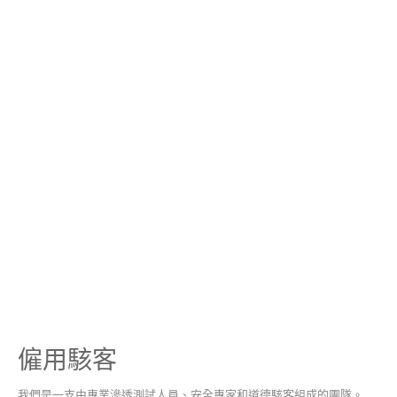
僱用駭客
我們是一支由專業滲透測試人員、安全專家和道德駭客組成的團隊。