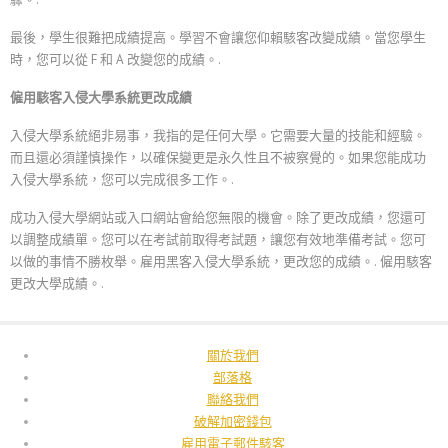
Bahasa Melayu
最後，學生很難把成績提高。學習不會讓您仰賴駭客改變成績。當您學生
한국어
時，您可以從 F 和 A 改變您的成績。.
日本語
僱用駭客入侵大學系統更改成績
Italiano
入侵大學系統絕非易事，我指的是任何大學。它需要大量的技能和經驗。
Magyar
而且還必須謹慎操作，以確保變更是永久性且不被察覺的。如果您能成功
Hrvatski
入侵大學系統，您可以完成很多工作。.
עִבְרִית
成功入侵大學網站或入口網站會給您無限的機會。除了更改成績，您還可
以調整成績單。您可以在考試前取得考試題，讓您有效地準備考試。您可
Français de Belgique
以做的事情不勝枚舉。雇用黑客入侵大學系統，更改您的成績。.
僱用駭客
Français du Canada
更改大學成績。.
Français
Suomi
關於我們
فارسی
部落格
聯絡我們
Español
破解加密錢包
Deutsch (Schweiz)
雇用電子郵件駭客