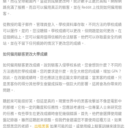
績，而在全球範圍內，當提到成績更改時，統計數字正處於高點。網際網
路充滿了服務，而且可以僱用真正的駭客，並在 Reddit 上找到如何僱用駭
客。.
從教授的電子郵件、管理員登入、學校資料庫存取，不同方法的學校成績
可以運作，是的，您沒聽錯。學校成績可以更改，但問題是如何更改。在
這個網站上，您可以僱用值得信賴的合法駭客，他們可以存取最安全的網
站，並在不留下任何痕跡的情況下更改您的成績。.
如何僱用駭客更改大學成績
如何僱用駭客更改成績，說到駭客入侵學校系統，您會想到什麼？不同的
方法適用於學校成績。您的要求是什麼，完全大修您的成績，增加 GPA？
因此，在改變成績時，您也應該注意這篇文章的建議：當黑客的成績，只
是黑客你的得分其他學生會變成採取一個巨大的影響，這將會為你帶來的
問題。.
聽起來可能很好笑，但這是真的。現實世界中的黑客攻擊並不像是電影中
的那樣，它有一定的難度和任務性。您應該考慮找一位專業人士來研究您
的任務。有些學生在更改成績時會犯幾個錯誤，首先，他們會選擇使用鍵
盤記錄器，雖然這聽起來很酷，但我們會建議您不要使用這種方法，如果
您想黑您的老師。.
出租黑客
如果可能的話，或使用線上駭客訓練來達到此