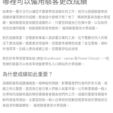
哪裡可以僱用駭客更改成績
如果有一種方法可以讓您不需要學習或做任何工作，就可以透過駭客修改
成績來獲得更好的成績，那會是什麼樣子呢？有了 - 聘請黑客來改變大學成
績。僱用駭客就是改變您成績的人，只要您知道自己在做什麼，以及如何
找到合適的駭客，就能相對容易地做到！
僱用駭客更改大學成績。.
對於成績黑客，您需要有專業人員部署正確的工具，在不驚動任何人的情
況下更改成績。需要更改等級時，您需要考慮哪些因素？安全警報、資料
外洩等等。在線上更改成績之前，您需要評估此技術
對於許多學習管理系統 (例如 Blackboard、canvas 和 Power School)，一些
熟練的駭客可以有效率地變更學生入口網站的大學成績。.
為什麼成績如此重要？
成績膨脹和成績通縮是一個神秘的問題，影響著我們社會的許多方面。成
績之所以重要，是因為它能引導人們進入就業市場。公司希望根據一個人
在學校的成績來識別哪些應徵者會擅長他們的工作。成績的重要性隨著年
齡的增長而增加，主要是因為一個人在學校的受歡迎程度有助於塑造他日
後追求的職業類型。.
僱用駭客更改大學成績。.