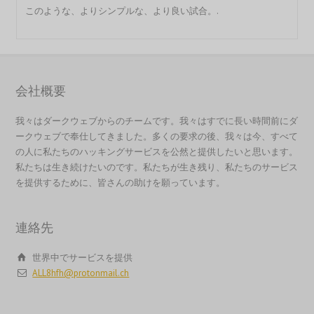
このような、よりシンプルな、より良い試合。.
会社概要
繁體中文
香港中文
我々はダークウェブからのチームです。我々はすでに長い時間前にダ
ークウェブで奉仕してきました。多くの要求の後、我々は今、すべて
简体中文
の人に私たちのハッキングサービスを公然と提供したいと思います。
ไทย
私たちは生き続けたいのです。私たちが生き残り、私たちのサービス
を提供するために、皆さんの助けを願っています。
Svenska
Русский
連絡先
Română
Português
世界中でサービスを提供
ALL8hfh@protonmail.ch
Polski
Nederlands (België)