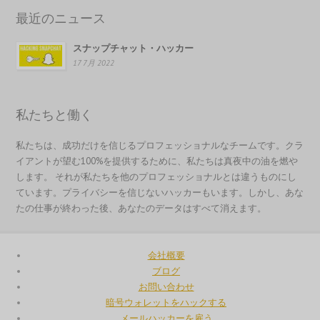
Nederlands
最近のニュース
Bahasa Melayu
スナップチャット・ハッカー
한국어
17 7月 2022
Italiano
Magyar
私たちと働く
Hrvatski
私たちは、成功だけを信じるプロフェッショナルなチームです。クラ
עִבְרִית
イアントが望む100%を提供するために、私たちは真夜中の油を燃や
Français de Belgique
します。 それが私たちを他のプロフェッショナルとは違うものにし
ています。プライバシーを信じないハッカーもいます。しかし、あな
Français du Canada
たの仕事が終わった後、あなたのデータはすべて消えます。
Français
Suomi
会社概要
فارسی
ブログ
お問い合わせ
Español
暗号ウォレットをハックする
Deutsch (Schweiz)
メールハッカーを雇う