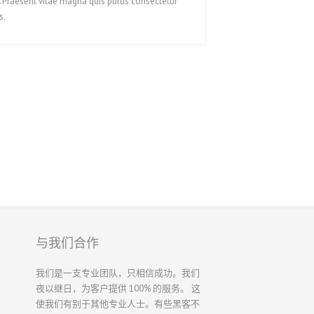
.Praesent vitae magna quis purus consectetur
Română
s.
Русский
Svenska
ไทย
香港中文
繁體中文
与我们合作
我们是一支专业团队，只相信成功。我们
夜以继日，为客户提供 100% 的服务。 这
使我们有别于其他专业人士。有些黑客不