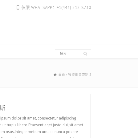
Français
仅限 WHATSAPP：+1(443) 212-8730
Français du Canada
Français de Belgique
עִבְרִית
Hrvatski
Magyar
Italiano
日本語
首页
投资组合类别 2
한국어
Bahasa Melayu
Nederlands
斯
Nederlands (België)
ipsum dolor sit amet, consectetur adipiscing
Polski
d ut turpis libero.Praesent eget justo dui, sit amet
sim risus.Integer pretium urna id nuncu posere
Português