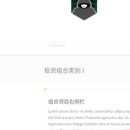
投资组合类别 2
组合项目右侧栏
Lorem ipsum dolor sit amet, consectetur adipiscin
elit.Sed ut turpis libero.Praesent eget justo dui, sit
dignissim risus.Integer pretium urna id nuncu pose