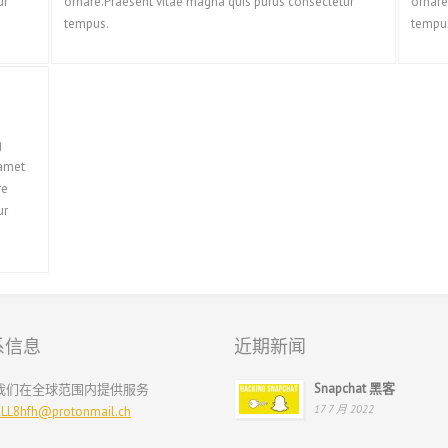
ur
ornare.Praesent vitae magna quis purus consectetur
ornare
tempus.
tempu
g
 amet
re
ur
系信息
近期新闻
Snapchat 黑客
我们在全球范围内提供服务
17 7 月 2022
LL8hfh@protonmail.ch