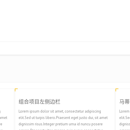
组合项目左侧边栏
马蒂
g
Lorem ipsum dolor sit amet, consectetur adipiscing
Lorem 
 amet
elit.Sed ut turpis libero.Praesent eget justo dui, sit amet
elit.Se
re
dignissim risus.Integer pretium urna id nuncu posere
dignis