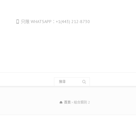
Français
Français du Canada
只限 WHATSAPP：+1(443) 212-8730
Français de Belgique
עִבְרִית
Hrvatski
Magyar
Italiano
日本語
한국어
Bahasa Melayu
Nederlands
首頁
組合類別 2
Nederlands (België)
Polski
Português
itur Laoreet Mattis