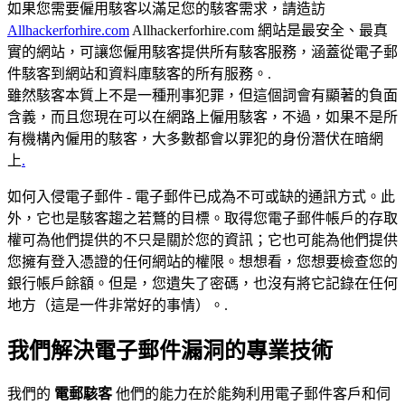
如果您需要僱用駭客以滿足您的駭客需求，請造訪
Allhackerforhire.com
Allhackerforhire.com 網站是最安全、最真
實的網站，可讓您僱用駭客提供所有駭客服務，涵蓋從電子郵
件駭客到網站和資料庫駭客的所有服務。.
雖然駭客本質上不是一種刑事犯罪，但這個詞會有顯著的負面
含義，而且您現在可以在網路上僱用駭客，不過，如果不是所
有機構內僱用的駭客，大多數都會以罪犯的身份潛伏在暗網
上
.
如何入侵電子郵件 - 電子郵件已成為不可或缺的通訊方式。此
外，它也是駭客趨之若鶩的目標。取得您電子郵件帳戶的存取
權可為他們提供的不只是關於您的資訊；它也可能為他們提供
您擁有登入憑證的任何網站的權限。想想看，您想要檢查您的
銀行帳戶餘額。但是，您遺失了密碼，也沒有將它記錄在任何
地方（這是一件非常好的事情）。.
我們解決電子郵件漏洞的專業技術
我們的
電郵駭客
他們的能力在於能夠利用電子郵件客戶和伺