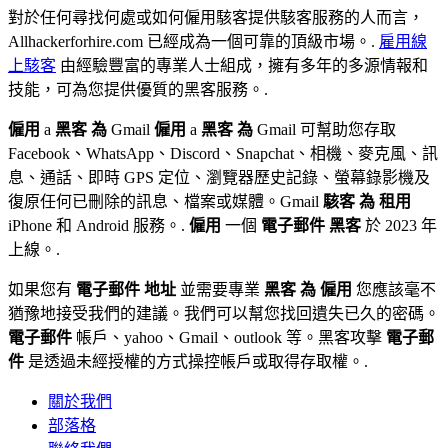
對於任何尋找何處或如何僱用駭客提供駭客服務的人而言，
Allhackerforhire.com 已經成為一個可靠的頂級市場。.
雇用線
上駭客
由經驗豐富的專業人士組成，擁有多年的多源情報和
技能，可為您提供優質的黑客服務。.
僱用
a
黑客
為
Gmail
僱用
a
黑客
為
Gmail 可幫助您存取
Facebook、WhatsApp、Discord、Snapchat、相機、麥克風、訊
息、通話、即時 GPS 定位、瀏覽器歷史記錄、螢幕錄影機及
復原任何已刪除的訊息、檔案或媒體。Gmail
駭客
為
租用
iPhone 和 Android 服務。.
僱用
一個
電子郵件
黑客
於 2023 年
上線。.
如果您有
電子郵件
地址
並需要專業
黑客
為
僱用
您應該毫不
猶豫地接受我們的建議。我們可以幫您找回遺失已久的密碼。
電子郵件
帳戶、yahoo、Gmail、outlook 等。黑客攻擊
電子郵
件
是透過未經授權的方式操控帳戶或取得存取權。.
關於我們
部落格