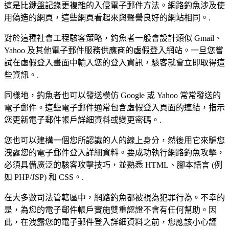
這是比鍵盤記錄更複雜的入侵電子郵件方法。網路釣魚涉及使
用偽造的網頁，這些網頁看起來與聲譽良好的網站相同。.
對於這種社會工程駭客策略，釣魚者一般會設計類似 Gmail、
Yahoo 及其他電子郵件服務供應商的虛假登入網站。一旦您嘗
試在虛假登入畫面中輸入您的登入資訊，駭客就會立即取得這
些資訊。.
同樣地，釣魚者也可以發送模仿 Google 或 Yahoo 常常發送的
電子郵件。這些電子郵件通常包含虛假登入頁面的連結，指示
您更新電子郵件帳戶詳細資料或變更密碼。.
您也可以建構一個您所認識的人的線上身分，然後用它來騙您
洩露您的電子郵件登入詳細資料。要成功執行網路釣魚攻擊，
必須具備廣泛的駭客攻擊技巧，並熟悉 HTML、腳本語言 (例
如 PHP/JSP) 和 CSS。.
在大多數司法管轄區中，網路釣魚都被視為犯罪行為。不幸的
是，為您的電子郵件帳戶實施雙重認證不會有任何幫助。因
此，在洩露您的電子郵件登入詳細資料之前，您應該小心謹