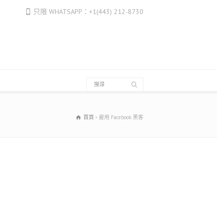
Français
只限 WHATSAPP：+1(443) 212-8730
Français du Canada
Français de Belgique
עִבְרִית
Hrvatski
Magyar
Italiano
日本語
首頁
雇用 Facebook 黑客
한국어
Bahasa Melayu
Nederlands
Nederlands (België)
Polski
Português