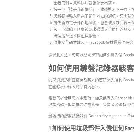
害者的個人資料帳戶就會顯示出來。.
按一下「這是我的帳戶」，然後進入下一頁，按
您將獲得輸入新電子郵件地址的選項，只需輸入
提供新的電子郵件地址後，您會被要求回答三個
按一下繼續，您會被要求選擇 3 位信任的朋友。從
碼傳送至這 3 個虛假帳號。.
收集安全碼並輸入。Facebook 會透過我們在
透過此方法，您可以成功學習如何免費入侵 Facebo
如何使用鍵盤記錄器駭客他人的
如果您想透過直接存取某人的密碼來入侵其 Face
在登錄表中輸入的所有內容。.
當受害者使用您的電腦時，如果他登入 Faceb
收集密碼。但這裡要注意的是，受害者必須特別從
最流行的鍵盤記錄器有 Golden Keylogger、sniffpass、
1.如何使用垃圾郵件入侵任何 Faceb