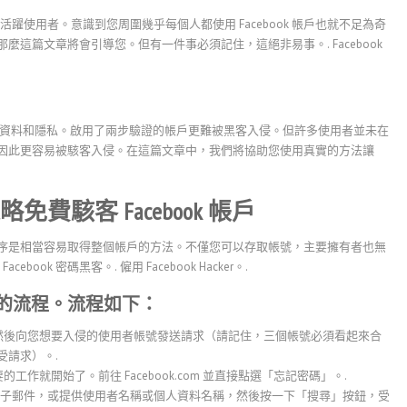
 億名活躍使用者。意識到您周圍幾乎每個人都使用 Facebook 帳戶也就不足為奇
好奇，那麼這篇文章將會引導您。但有一件事必須記住，這絕非易事。.
Facebook
資料和隱私。啟用了兩步驗證的帳戶更難被黑客入侵。但許多使用者並未在
功能，因此更容易被駭客入侵。在這篇文章中，我們將協助您使用真實的方法讓
駭客 Facebook 帳戶
這個程序是相當容易取得整個帳戶的方法。不僅您可以存取帳號，主要擁有者也無
ebook 密碼黑客。.
僱用 Facebook Hacker。.
的流程。流程如下：
然後向您想要入侵的使用者帳號發送請求（請記住，三個帳號必須看起來合
受請求）。.
作就開始了。前往 Facebook.com 並直接點選「忘記密碼」。.
 帳戶電子郵件，或提供使用者名稱或個人資料名稱，然後按一下「搜尋」按鈕，受