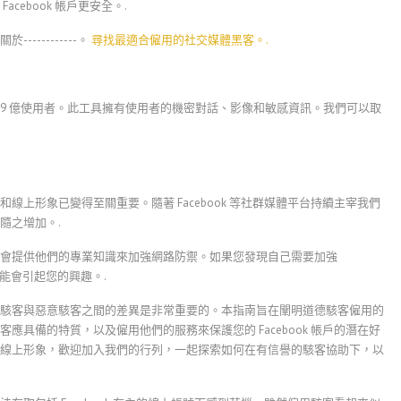
ebook 帳戶更安全。.
---------。
尋找最適合僱用的社交媒體黑客。.
 21.9 億使用者。此工具擁有使用者的機密對話、影像和敏感資訊。我們可以取
上形象已變得至關重要。隨著 Facebook 等社群媒體平台持續主宰我們
隨之增加。.
會提供他們的專業知識來加強網路防禦。如果您發現自己需要加強
能會引起您的興趣。.
駭客與惡意駭客之間的差異是非常重要的。本指南旨在闡明道德駭客僱用的
具備的特質，以及僱用他們的服務來保護您的 Facebook 帳戶的潛在好
線上形象，歡迎加入我們的行列，一起探索如何在有信譽的駭客協助下，以