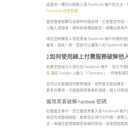
這是另一種可以輕鬆入侵 Facebook 帳戶的方
Facebook 技術支援
”.
當受害者點擊垃圾郵件的連結時，它會重定向到一個類
上輸入憑證後，資料就會傳送給您。請務必將用戶發送到
現在您將擁有入侵受害者 Facebook 帳戶所
權限。如此一來，您就可以讓某人的 Facebook 
2.如何使用線上付費服務破解他人的 F
如果您想成功入侵任何 Facebook 帳戶，但
客
或在 Google 上輸入「iTecwares」，
您可以在那裡找到教學視訊，他們會全程指導您。
更多的費用，才能取得受害者的憑證。線上付款成
僱用黑客破解 Facebook 密碼
在整篇文章中，您已猜到黑客入侵 Facebook
為您完成整個過程，那麼您必須付出代價。按照上面提
念。無論您是想跟蹤您多疑的伴侶，或是想追蹤其子女