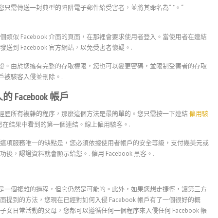
法。您只需傳送一封典型的陷阱電子郵件給受害者，並將其命名為“ "。“
似 Facebook 介面的頁面，在那裡會要求使用者登入。當使用者在連結
 Facebook 官方網站，以免受害者懷疑。.
需的憑證。由於您擁有完整的存取權限，您也可以變更密碼，並限制受害者的存取
帳戶被駭客入侵並刪除。.
acebook 帳戶
又不想經歷所有複雜的程序，那麼這個方法是最簡單的。您只需按一下連結
僱用駭
然後點選您在結果中看到的第一個連結。線上僱用駭客。.
這項服務唯一的缺點是，您必須依據使用者帳戶的安全等級，支付幾美元或
功後，認證資料就會顯示給您。.
僱用 Facebook 黑客。.
 帳戶是一個複雜的過程，但它仍然是可能的。此外，如果您想走捷徑，讓第三方
到的方法，您現在已經對如何入侵 Facebook 帳戶有了一個很好的概
日常活動的父母，您都可以遵循任何一個程序來入侵任何 Facebook 帳