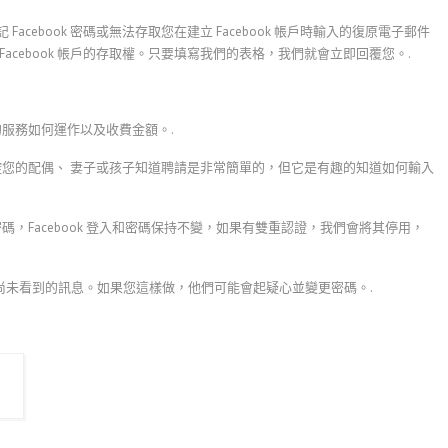
 Facebook 密碼或無法存取您在建立 Facebook 帳戶時輸入的復原電子郵件
得 Facebook 帳戶的存取權。只要填寫我們的表格，我們就會立即回覆您。.
們的服務如何運作以及收費金額。.
要監控您的配偶、 妻子或孩子知道聘請是非常簡單的，但它是有趣的知道如何輸入
和密碼，Facebook 登入和密碼保持不變，如果有雙重認證，我們會將其停用，
未看到的訊息。如果您這樣做，他們可能會起疑心並變更密碼。.