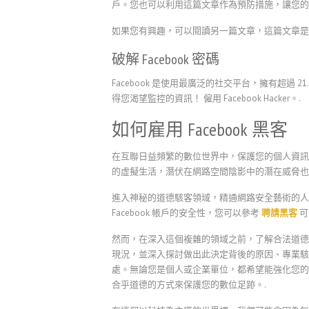
戶。您也可以利用這篇文章作為預防措施，讓您的 Fac
如果您有興趣，可以閱讀另一篇文章，這篇文章是關於---
破解 Facebook
密碼
Facebook 是使用最廣泛的社交平台，擁有超過
得您渴望監控的資訊！
僱用 Facebook Hacker。.
如何雇用 Facebook 黑客
在互聯日益頻繁的數位世界中，保護您的個人資訊和線
的虛擬生活，潛伏在網路空間陰影中的潛在威脅也
進入神秘的道德駭客領域，精通網路安全藝術的人
Facebook 帳戶的安全性，您可以參考
聘請黑客
可
然而，在深入這個複雜的領域之前，了解合法道德
現況，並深入探討做出此決定背後的原因、專業駭客應
處。無論您是個人或企業單位，都希望能強化您的
合乎道德的方式來保護您的數位足跡。.